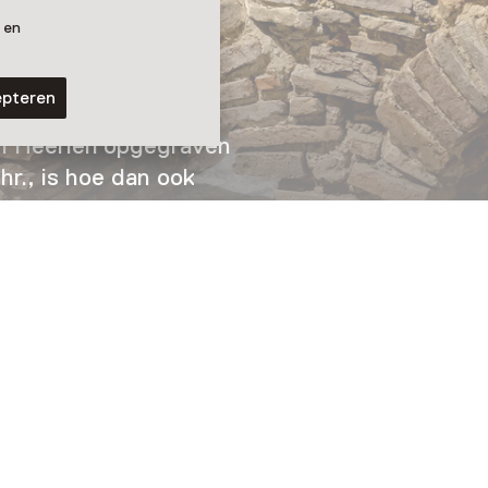
en Kruik
 en
epteren
n Heerlen opgegraven
r., is hoe dan ook
 Lucius.