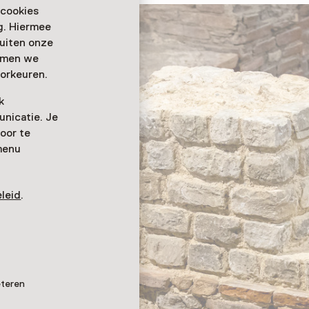
 cookies
ag. Hiermee
buiten onze
emmen we
orkeuren.
k
nicatie. Je
oor te
menu
leid
.
eteren