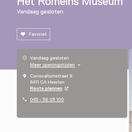
Het Romeins Museum
Vandaag gesloten
Favoriet
Openingstijden, adres & telefoonnummer
Vandaag gesloten
Meer openingstijden
Coriovallumstraat 9
6411 CA Heerlen
Route plannen
Opent in een nieuw tabblad
045 - 56 05 100