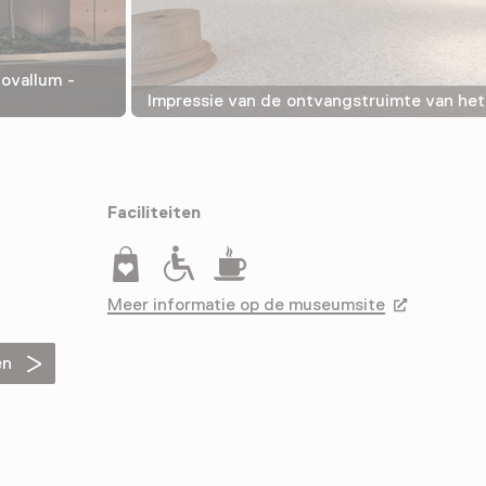
ovallum -
Impressie van de ontvangstruimte van h
Faciliteiten
Museumwinkel
Rolstoeltoegankelijk
Drinken
Meer informatie op de museumsite
Opent in ee
en