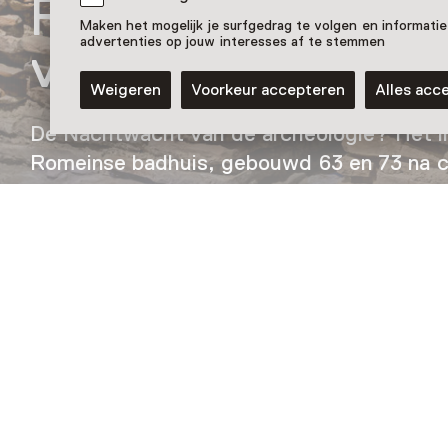
Romeins badhuis 
Maken het mogelijk je surfgedrag te volgen en informatie
advertenties op jouw interesses af te stemmen
van Lucius
Weigeren
Voorkeur accepteren
Alles acc
De Nachtwacht van de archeologie? Het i
Romeinse badhuis, gebouwd 63 en 73 na ch
heel bijzonder. Bewonder ook de Kruik van
Nog meer ontdekken