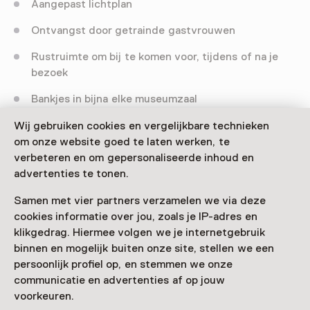
Aangepast lichtplan
Ontvangst door getrainde gastvrouwen
Rustruimte om bij te komen voor, tijdens of na je
bezoek
Bankjes in bijna elke museumzaal
Er zijn geen prikkeldempende hulpmiddelen
Wij gebruiken cookies en vergelijkbare technieken
aanwezig
om onze website goed te laten werken, te
verbeteren en om gepersonaliseerde inhoud en
Reserveren van een ticket met starttijd is verplicht
advertenties te tonen.
Samen met vier partners verzamelen we via deze
cookies informatie over jou, zoals je IP-adres en
klikgedrag. Hiermee volgen we je internetgebruik
binnen en mogelijk buiten onze site, stellen we een
Deze activiteit is afgelopen. Je kunt hier niet
persoonlijk profiel op, en stemmen we onze
meer aan deelnemen.
communicatie en advertenties af op jouw
voorkeuren.
Bekijk alle actuele activiteiten op
Zien & doen