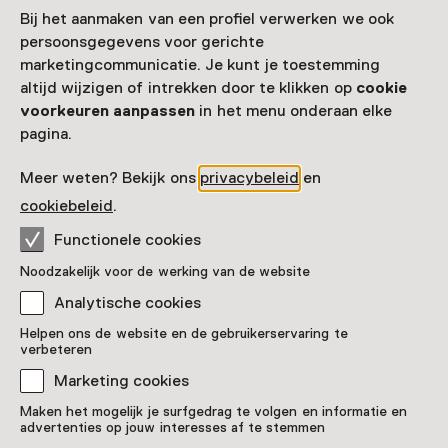
Bij het aanmaken van een profiel verwerken we ook
Datum & tijd
persoonsgegevens voor gerichte
marketingcommunicatie. Je kunt je toestemming
4 januari 2025 t/m 6 december 2025
altijd wijzigen of intrekken door te klikken op
cookie
Toon beschikbaarheid
voorkeuren aanpassen
in het menu onderaan elke
pagina.
Locatie
Meer weten? Bekijk ons
privacybeleid
en
Het Noordbrabants Museum
cookiebeleid
.
Verwersstraat 41
5211 HT Den Bosch
Functionele cookies
Route plannen
Opent in een nieuw tabblad
Noodzakelijk voor de werking van de website
073 - 68 77 877
Analytische cookies
Vandaag open van 11:00 tot 17:00 uur
Helpen ons de website en de gebruikerservaring te
Meer openingstijden
verbeteren
Marketing cookies
Maken het mogelijk je surfgedrag te volgen en informatie en
advertenties op jouw interesses af te stemmen