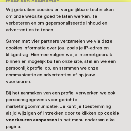
meer aan deelnemen.
Wij gebruiken cookies en vergelijkbare technieken
Bekijk alle actuele activiteiten op
Zien & doen
om onze website goed te laten werken, te
Datum & tijd
verbeteren en om gepersonaliseerde inhoud en
advertenties te tonen.
zondag, 29 maart 2026
Samen met vier partners verzamelen we via deze
Toon beschikbaarheid
cookies informatie over jou, zoals je IP-adres en
klikgedrag. Hiermee volgen we je internetgebruik
Locatie
binnen en mogelijk buiten onze site, stellen we een
Het MOW | Museum Westerwolde
persoonlijk profiel op, en stemmen we onze
communicatie en advertenties af op jouw
Hoofdweg 161
9695 AE Bellingwolde
voorkeuren.
Route plannen
Opent in een nieuw tabblad
Bij het aanmaken van een profiel verwerken we ook
597 53 15 09
persoonsgegevens voor gerichte
marketingcommunicatie. Je kunt je toestemming
Vandaag open van 11:00 tot 17:00 uur
altijd wijzigen of intrekken door te klikken op
cookie
Meer openingstijden
voorkeuren aanpassen
in het menu onderaan elke
pagina.