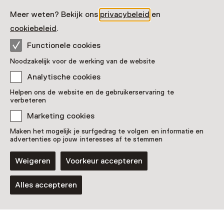
Meer weten? Bekijk ons
privacybeleid
en
Zien & doen in Het
cookiebeleid
.
MOW | Museum
Functionele cookies
Noodzakelijk voor de werking van de website
Westerwolde
Analytische cookies
Helpen ons de website en de gebruikerservaring te
verbeteren
Marketing cookies
Maken het mogelijk je surfgedrag te volgen en informatie en
advertenties op jouw interesses af te stemmen
Weigeren
Voorkeur accepteren
Alles accepteren
Speurtocht
Geworteld
T/m 25 oktober van 11:00 tot 17:00