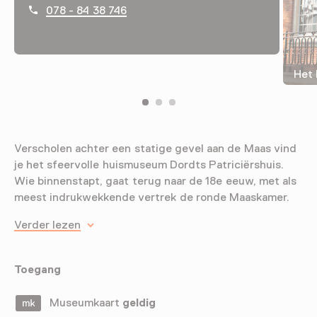
078 - 84 38 746
Het 
Verscholen achter een statige gevel aan de Maas vind
je het sfeervolle huismuseum Dordts Patriciërshuis.
Wie binnenstapt, gaat terug naar de 18e eeuw, met als
meest indrukwekkende vertrek de ronde Maaskamer.
Verder lezen
Toegang
Museumkaart
geldig