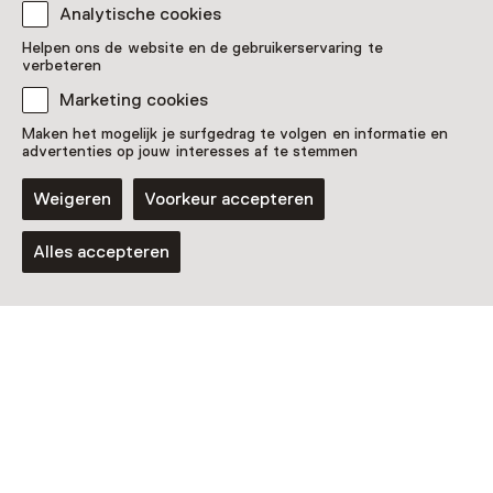
Analytische cookies
Helpen ons de website en de gebruikerservaring te
verbeteren
Marketing cookies
Maken het mogelijk je surfgedrag te volgen en informatie en
advertenties op jouw interesses af te stemmen
Tentoonstelling
Weigeren
Voorkeur accepteren
Bakstain
Alles accepteren
T/m 23 augustus van 10:00 tot 17:00