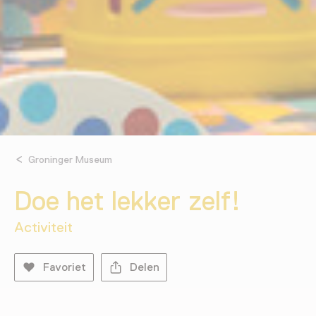
Groninger Museum
Doe het lekker zelf!
Activiteit
Favoriet
Delen