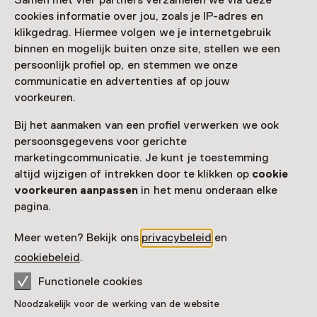
Zien & doen in Groninger
Samen met vier partners verzamelen we via deze
cookies informatie over jou, zoals je IP-adres en
Museum
klikgedrag. Hiermee volgen we je internetgebruik
binnen en mogelijk buiten onze site, stellen we een
persoonlijk profiel op, en stemmen we onze
communicatie en advertenties af op jouw
voorkeuren.
Bij het aanmaken van een profiel verwerken we ook
persoonsgegevens voor gerichte
marketingcommunicatie. Je kunt je toestemming
altijd wijzigen of intrekken door te klikken op
cookie
voorkeuren aanpassen
in het menu onderaan elke
pagina.
Tentoonstelling
Hip Hop Is
Meer weten? Bekijk ons
privacybeleid
en
cookiebeleid
.
T/m 16 augustus van 10:00 tot 17:00
Functionele cookies
Noodzakelijk voor de werking van de website