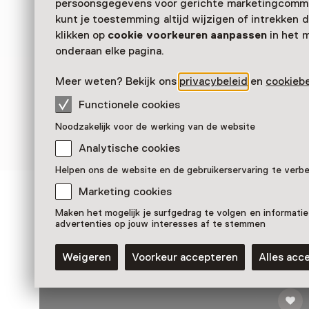
persoonsgegevens voor gerichte marketingcommu
Verder lezen
kunt je toestemming altijd wijzigen of intrekken d
klikken op
cookie voorkeuren aanpassen
in het 
onderaan elke pagina.
Meer weten? Bekijk ons
privacybeleid
en
cookiebe
Functionele cookies
Noodzakelijk voor de werking van de website
Analytische cookies
Helpen ons de website en de gebruikerservaring te verb
Marketing cookies
Zien & doen in
Maken het mogelijk je surfgedrag te volgen en informatie
advertenties op jouw interesses af te stemmen
Grachtenmuseum Amst
Weigeren
Voorkeur accepteren
Alles acc