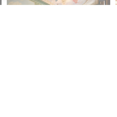
Speurtocht
Speurtocht Andriessenzaal
Voor 5 t/m 12 jaar
Laad meer
:
Aanmelden Museumtips
Volg ons
es
Toegankelijkheidsverklaring
Cookie voorkeuren aanpassen