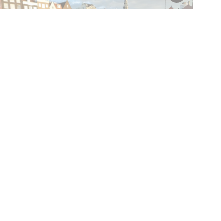
Activiteit
Queer City Tour van LGBTour
Amsterdam
8 augustus t/m 19 september, meerdere
opties
© Museumvereniging