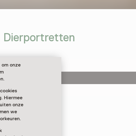
 Dierportretten
n om onze
om
n.
 cookies
ag. Hiermee
n dat de huisdieren
buiten onze
tograaf Isabella
emmen we
 een mini expo met een
orkeuren.
ne Salon van het
k