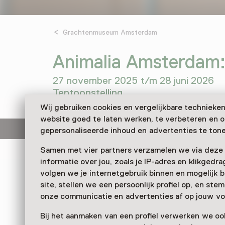
Grachtenmuseum Amsterdam
Animalia Amsterdam:
27 november 2025 t/m 28 juni 2026
Tentoonstelling
Wij gebruiken cookies en vergelijkbare technieke
website goed te laten werken, te verbeteren en 
Deze activiteit is afgelopen.
gepersonaliseerde inhoud en advertenties te tone
Samen met vier partners verzamelen we via deze
informatie over jou, zoals je IP-adres en klikgedr
Als je naar haar foto’s kijkt, zou je bijna denke
volgen we je internetgebruik binnen en mogelijk 
betaalde modellen zijn! Dat is de magie van fo
site, stellen we een persoonlijk profiel op, en st
Rozendaal. Bewonder tot en met 28 juni 2026
onze communicatie en advertenties af op jouw vo
selectie van haar dierenportretten in de Groe
Grachtenmuseum.
Bij het aanmaken van een profiel verwerken we oo