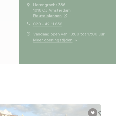
Herengracht 386
1016 CJ Amsterdam
Route plannen
Opent in een nieuw tabbla
020 - 42 11 656
Vandaag open van 10:00 tot 17:00 uur
Meer openingstijden