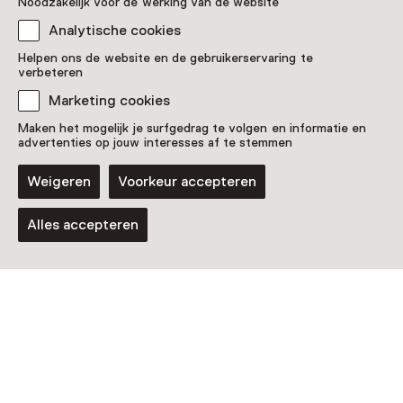
Noodzakelijk voor de werking van de website
Analytische cookies
Helpen ons de website en de gebruikerservaring te
verbeteren
Marketing cookies
Maken het mogelijk je surfgedrag te volgen en informatie en
Evenement
advertenties op jouw interesses af te stemmen
Museumavond: Design Museum Den
Weigeren
Voorkeur accepteren
Bosch en Het Noordbrabants
Museum
Alles accepteren
Vrijdag 9 oktober van 19 tot 23:59 uur