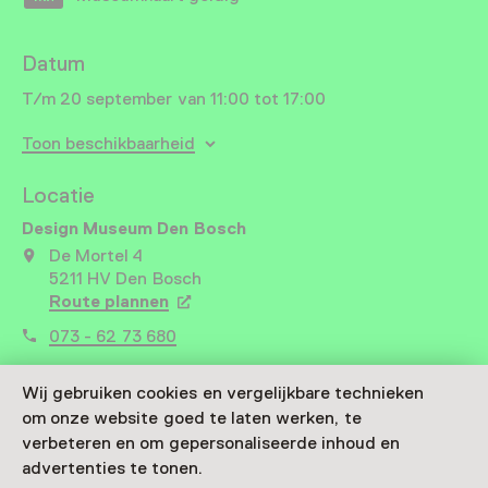
Datum
T/m 20 september van 11:00 tot 17:00
Toon beschikbaarheid
Locatie
Design Museum Den Bosch
De Mortel 4
5211 HV Den Bosch
Route plannen
Opent in een nieuw tabblad
073 - 62 73 680
Vandaag open van 11:00 tot 17:00 uur
Wij gebruiken cookies en vergelijkbare technieken
Meer openingstijden
om onze website goed te laten werken, te
verbeteren en om gepersonaliseerde inhoud en
advertenties te tonen.