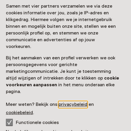
Samen met vier partners verzamelen we via deze
Zien & doen in Design
cookies informatie over jou, zoals je IP-adres en
Museum Den Bosch
klikgedrag. Hiermee volgen we je internetgebruik
binnen en mogelijk buiten onze site, stellen we een
persoonlijk profiel op, en stemmen we onze
communicatie en advertenties af op jouw
voorkeuren.
Bij het aanmaken van een profiel verwerken we ook
persoonsgegevens voor gerichte
marketingcommunicatie. Je kunt je toestemming
altijd wijzigen of intrekken door te klikken op
cookie
voorkeuren aanpassen
in het menu onderaan elke
pagina.
Tentoonstelling
Meer weten? Bekijk ons
privacybeleid
en
Jamie Reid: Believe in the Ruins
cookiebeleid
.
T/m 15 november van 11:00 tot 17:00
Functionele cookies