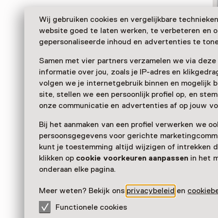
Wij gebruiken cookies en vergelijkbare technieke
website goed te laten werken, te verbeteren en 
gepersonaliseerde inhoud en advertenties te tone
Samen met vier partners verzamelen we via deze
informatie over jou, zoals je IP-adres en klikgedr
volgen we je internetgebruik binnen en mogelijk 
site, stellen we een persoonlijk profiel op, en st
De Hollandse Schouwburg deed dienst als theater to
onze communicatie en advertenties af op jouw vo
het gebouw vanaf juli 1942 gebruikten als verzamelpl
Bij het aanmaken van een profiel verwerken we oo
deportatie van Joden. Vandaag de dag is het voorma
persoonsgegevens voor gerichte marketingcommu
belangrijke gedenkplaats voor alle slachtoffers van d
kunt je toestemming altijd wijzigen of intrekken d
Verder lezen
klikken op
cookie voorkeuren aanpassen
in het 
onderaan elke pagina.
Meer weten? Bekijk ons
privacybeleid
en
cookiebe
Functionele cookies