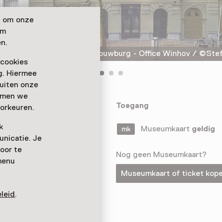
n om onze
om
n.
Exterieur Hollandsche Schouwburg - Office Winhov / ©Stef
 cookies
ag. Hiermee
buiten onze
emmen we
tdat de nazi's
Toegang
orkeuren.
aats voor de
k
lige theater een
Museumkaart
geldig
nicatie. Je
e Holocaust.
oor te
Nog geen Museumkaart?
menu
Museumkaart of ticket kop
leid
.