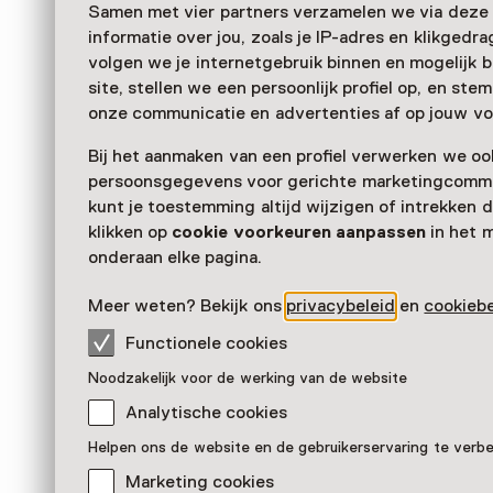
Samen met vier partners verzamelen we via deze
informatie over jou, zoals je IP-adres en klikgedr
volgen we je internetgebruik binnen en mogelijk 
site, stellen we een persoonlijk profiel op, en st
onze communicatie en advertenties af op jouw vo
Bij het aanmaken van een profiel verwerken we oo
persoonsgegevens voor gerichte marketingcommu
kunt je toestemming altijd wijzigen of intrekken d
klikken op
cookie voorkeuren aanpassen
in het 
onderaan elke pagina.
Meer weten? Bekijk ons
privacybeleid
en
cookiebe
Functionele cookies
Zittende vrouw, Joep Nicola
Noodzakelijk voor de werking van de website
Pronkstuk
Analytische cookies
Museum De Wieger, Deurne
Helpen ons de website en de gebruikerservaring te verb
Marketing cookies