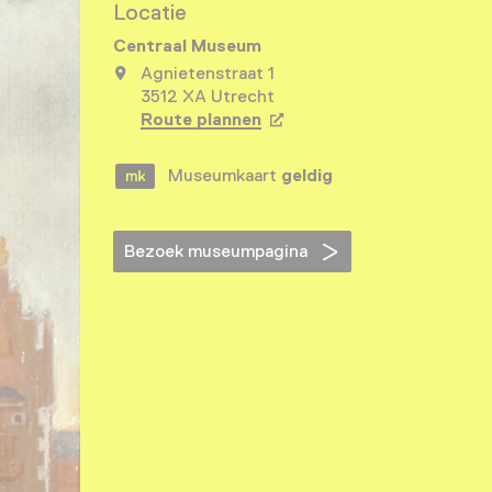
Locatie
Centraal Museum
Agnietenstraat 1
3512 XA Utrecht
Route plannen
Opent in een nieuw tabbla
Museumkaart
geldig
Bezoek museumpagina