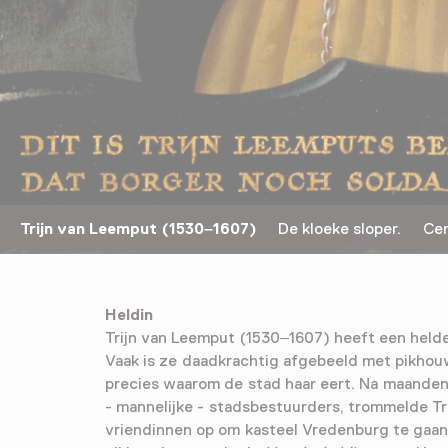
Trijn van Leemput (1530–1607)
De kloeke sloper. Cen
Heldin
Trijn van Leemput (1530–1607) heeft een helde
Vaak is ze daadkrachtig afgebeeld met pikhouw
precies waarom de stad haar eert. Na maanden
- mannelijke - stadsbestuurders, trommelde Tri
vriendinnen op om kasteel Vredenburg te gaan s