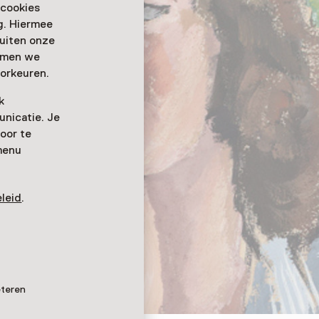
 cookies
ag. Hiermee
buiten onze
emmen we
orkeuren.
k
nicatie. Je
oor te
menu
leid
.
s, 1946
eteren