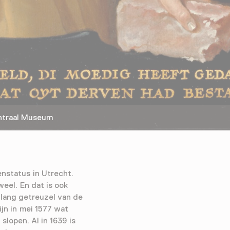
traal Museum
nstatus in Utrecht.
eel. En dat is ook
lang getreuzel van de
jn in mei 1577 wat
lopen. Al in 1639 is