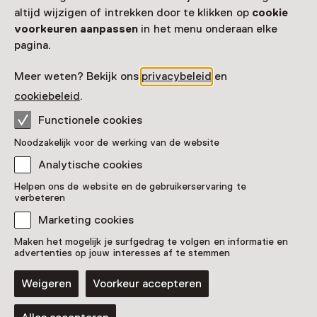
altijd wijzigen of intrekken door te klikken op
cookie
Zien & doen in Anne
voorkeuren aanpassen
in het menu onderaan elke
pagina.
Frank Huis
Meer weten? Bekijk ons
privacybeleid
en
cookiebeleid
.
Functionele cookies
Noodzakelijk voor de werking van de website
Analytische cookies
Helpen ons de website en de gebruikerservaring te
verbeteren
Marketing cookies
Maken het mogelijk je surfgedrag te volgen en informatie en
advertenties op jouw interesses af te stemmen
Online overige
Weigeren
Voorkeur accepteren
Anne Frank videodagboek