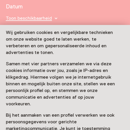
Datum
Toon beschikbaarheid
Locatie
Wij gebruiken cookies en vergelijkbare technieken
om onze website goed te laten werken, te
Online
verbeteren en om gepersonaliseerde inhoud en
advertenties te tonen.
Organisator
Samen met vier partners verzamelen we via deze
Anne Frank Huis
cookies informatie over jou, zoals je IP-adres en
Westermarkt 20
klikgedrag. Hiermee volgen we je internetgebruik
1016 DK Amsterdam
binnen en mogelijk buiten onze site, stellen we een
Route plannen
Opent in een nieuw tabblad
persoonlijk profiel op, en stemmen we onze
020 - 55 67 105
communicatie en advertenties af op jouw
voorkeuren.
Vandaag open tot 22:00 uur
Meer openingstijden
Bij het aanmaken van een profiel verwerken we ook
persoonsgegevens voor gerichte
marketingcommunicatie. Je kunt je toestemming