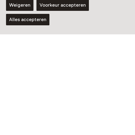
Weigeren
Voorkeur accepteren
Alles accepteren
Tentoonstelling
Joost Swarte: KLANK & PLANK
T/m 30 augustus van 12:00 tot 17:00
Tentoonstelling