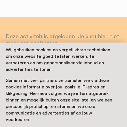
Deze activiteit is afgelopen. Je kunt hier niet
meer aan deelnemen.
Wij gebruiken cookies en vergelijkbare technieken
Bekijk alle actuele activiteiten op
Zien & doen
om onze website goed te laten werken, te
verbeteren en om gepersonaliseerde inhoud en
Datum
advertenties te tonen.
6 februari 2026 t/m 17 mei 2026
Samen met vier partners verzamelen we via deze
Toon beschikbaarheid
cookies informatie over jou, zoals je IP-adres en
klikgedrag. Hiermee volgen we je internetgebruik
Locatie
binnen en mogelijk buiten onze site, stellen we een
persoonlijk profiel op, en stemmen we onze
ABC Architectuurcentrum Haarlem
communicatie en advertenties af op jouw
Groot Heiligland 47
voorkeuren.
2011 EP Haarlem