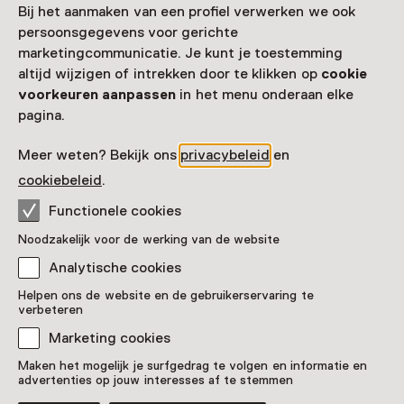
Route plannen
Opent in een nieuw tabblad
Bij het aanmaken van een profiel verwerken we ook
023 - 53 40 584
persoonsgegevens voor gerichte
marketingcommunicatie. Je kunt je toestemming
Vandaag open van 12:00 tot 17:00 uur
altijd wijzigen of intrekken door te klikken op
cookie
Meer openingstijden
voorkeuren aanpassen
in het menu onderaan elke
pagina.
Meer weten? Bekijk ons
privacybeleid
en
Zien & doen in ABC
cookiebeleid
.
Functionele cookies
Architectuurcentrum
Noodzakelijk voor de werking van de website
Haarlem
Analytische cookies
Helpen ons de website en de gebruikerservaring te
verbeteren
Marketing cookies
Maken het mogelijk je surfgedrag te volgen en informatie en
advertenties op jouw interesses af te stemmen