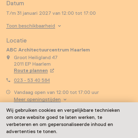
Datum
T/m 31 januari 2027 van 12:00 tot 17:00
Toon beschikbaarheid
Locatie
ABC Architectuurcentrum Haarlem
Groot Heiligland 47
2011 EP Haarlem
Route plannen
Opent in een nieuw tabblad
023 - 53 40 584
Vandaag open van 12:00 tot 17:00 uur
Meer openingstijden
Wij gebruiken cookies en vergelijkbare technieken
om onze website goed te laten werken, te
verbeteren en om gepersonaliseerde inhoud en
Zien & doen in ABC
advertenties te tonen.