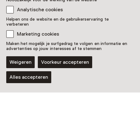
Analytische cookies
Helpen ons de website en de gebruikerservaring te
verbeteren
Marketing cookies
Maken het mogelijk je surfgedrag te volgen en informatie en
advertenties op jouw interesses af te stemmen
Tentoonstelling
Weigeren
Voorkeur accepteren
Parkwijk: wederopbouw van de
wederopbouw
Alles accepteren
T/m 31 januari 2027 van 12:00 tot 17:00