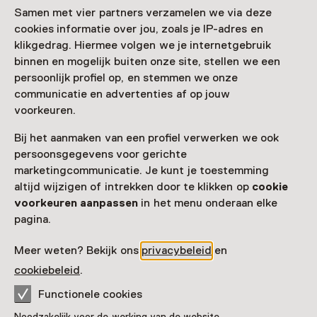
Samen met vier partners verzamelen we via deze
Architectuurcentrum
cookies informatie over jou, zoals je IP-adres en
Haarlem
klikgedrag. Hiermee volgen we je internetgebruik
binnen en mogelijk buiten onze site, stellen we een
persoonlijk profiel op, en stemmen we onze
communicatie en advertenties af op jouw
voorkeuren.
Bij het aanmaken van een profiel verwerken we ook
persoonsgegevens voor gerichte
marketingcommunicatie. Je kunt je toestemming
altijd wijzigen of intrekken door te klikken op
cookie
voorkeuren aanpassen
in het menu onderaan elke
pagina.
Tentoonstelling
Meer weten? Bekijk ons
privacybeleid
en
Joost Swarte: KLANK & PLANK
cookiebeleid
.
T/m 30 augustus van 12:00 tot 17:00
Functionele cookies
Noodzakelijk voor de werking van de website