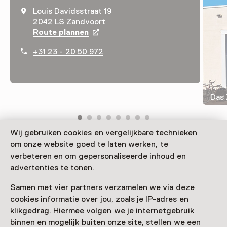
Louis Davidsstraat 19
2042 LS Zandvoort
Route plannen
Opent in een nieuw tabblad
+31 23 - 20 50 972
Das
Wij gebruiken cookies en vergelijkbare technieken
om onze website goed te laten werken, te
Das Zandvoorts Museum ist das Zentrum für Kunst
verbeteren en om gepersonaliseerde inhoud en
und Geschichte in Zandvoort. Seine Aktivitäten
advertenties te tonen.
werden auf lokale Highlights wie die EM
Sandskulpturen-Bauen und den Historischen Grand
Samen met vier partners verzamelen we via deze
Prix abgestimmt.
cookies informatie over jou, zoals je IP-adres en
klikgedrag. Hiermee volgen we je internetgebruik
Verder lezen
binnen en mogelijk buiten onze site, stellen we een