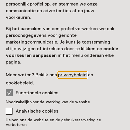
persoonlijk profiel op, en stemmen we onze
communicatie en advertenties af op jouw
Toegang
voorkeuren.
Museumkaart
geldig
Bij het aanmaken van een profiel verwerken we ook
persoonsgegevens voor gerichte
Nog geen Museumkaart?
marketingcommunicatie. Je kunt je toestemming
altijd wijzigen of intrekken door te klikken op
cookie
Museumkaart of ticket kopen
voorkeuren aanpassen
in het menu onderaan elke
pagina.
Faciliteiten
Meer weten? Bekijk ons
privacybeleid
en
cookiebeleid
.
Rolstoeltoegankelijk
Museumwinkel
Functionele cookies
Meer informatie op de museumsite
Opent in een nieuw tab
Noodzakelijk voor de werking van de website
Analytische cookies
Helpen ons de website en de gebruikerservaring te
verbeteren