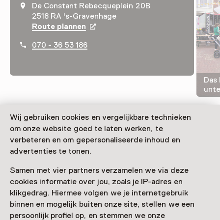
De Constant Rebecqueplein 20B
2518 RA 's-Gravenhage
Route plannen
Opent in een nieuw tabblad
070 - 36 53 186
Das 
unte
Wij gebruiken cookies en vergelijkbare technieken
om onze website goed te laten werken, te
verbeteren en om gepersonaliseerde inhoud en
Nest ist eine Plattform für zeitgenössische bildende
advertenties te tonen.
Kunst mit einer Ausstellungsfläche von gut 400 m². Der
Schwerpunkt liegt auf den Künstler:innen und ihrer
Samen met vier partners verzamelen we via deze
Arbeit im Bezug zu Publikum und Gesellschaft.
cookies informatie over jou, zoals je IP-adres en
klikgedrag. Hiermee volgen we je internetgebruik
Verder lezen
binnen en mogelijk buiten onze site, stellen we een
persoonlijk profiel op, en stemmen we onze