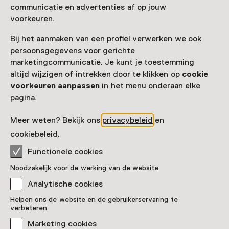
Toegang
communicatie en advertenties af op jouw
voorkeuren.
Museumkaart
geldig
Bij het aanmaken van een profiel verwerken we ook
persoonsgegevens voor gerichte
Nog geen Museumkaart?
marketingcommunicatie. Je kunt je toestemming
altijd wijzigen of intrekken door te klikken op
cookie
Museumkaart of ticket kopen
voorkeuren aanpassen
in het menu onderaan elke
pagina.
Faciliteiten
Meer weten? Bekijk ons
privacybeleid
en
Drinken
cookiebeleid
.
Functionele cookies
Meer informatie op de museumsite
Opent in een nieuw tab
Noodzakelijk voor de werking van de website
Analytische cookies
Helpen ons de website en de gebruikerservaring te
verbeteren
Nog meer ontdekken
Marketing cookies