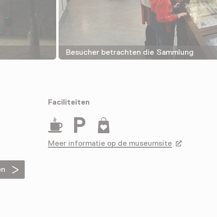
Besucher betrachten die Sammlung
Faciliteiten
Drinken
Parkeergelegenheid voor auto's
Museumwinkel
Meer informatie op de museumsite
Opent in ee
en