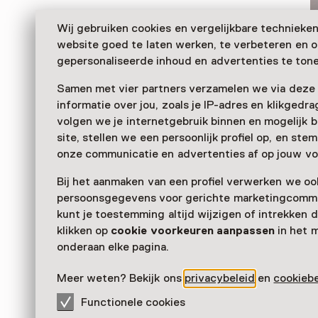
Wij gebruiken cookies en vergelijkbare technieke
website goed te laten werken, te verbeteren en 
gepersonaliseerde inhoud en advertenties te tone
Samen met vier partners verzamelen we via deze
informatie over jou, zoals je IP-adres en klikgedr
volgen we je internetgebruik binnen en mogelijk 
site, stellen we een persoonlijk profiel op, en st
Dieses naturgeschichtliche und ethnologische Muse
onze communicatie en advertenties af op jouw vo
Oudenbosch umfasst naturkundliche, völkerkundlich
Bij het aanmaken van een profiel verwerken we oo
und archäologische Sammlungen, die oft bis in Mitte 
persoonsgegevens voor gerichte marketingcommu
Jahrhunderts zurückreichen.
kunt je toestemming altijd wijzigen of intrekken d
klikken op
cookie voorkeuren aanpassen
in het 
onderaan elke pagina.
Meer weten? Bekijk ons
privacybeleid
en
cookiebe
Functionele cookies