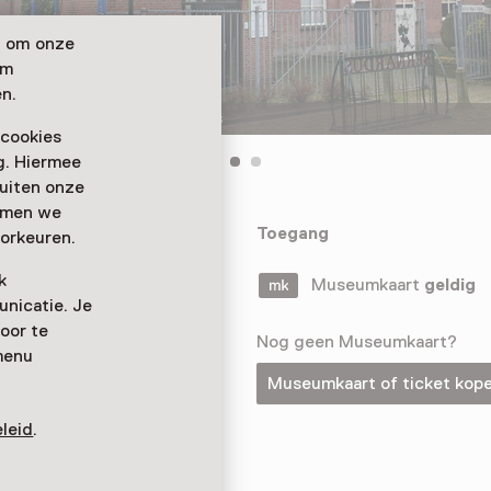
n om onze
om
n.
Frontansicht des Museums
 cookies
ag. Hiermee
buiten onze
emmen we
um in
Toegang
orkeuren.
e, geologische
k
des 19.
Museumkaart
geldig
nicatie. Je
oor te
Nog geen Museumkaart?
menu
Museumkaart of ticket kop
leid
.