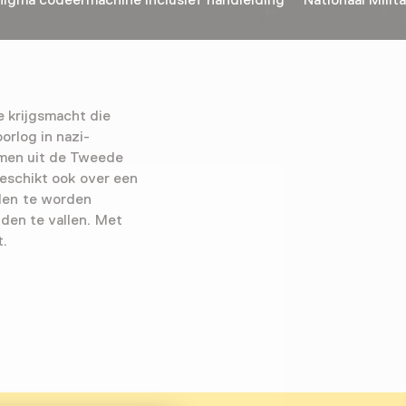
gma codeermachine inclusief handleiding Nationaal Milita
 krijgsmacht die
orlog in nazi-
imen uit de Tweede
eschikt ook over een
den te worden
gden te vallen. Met
t.