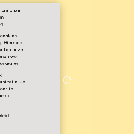
n om onze
om
n.
 cookies
ag. Hiermee
buiten onze
emmen we
orkeuren.
k
nicatie. Je
oor te
menu
leid
.