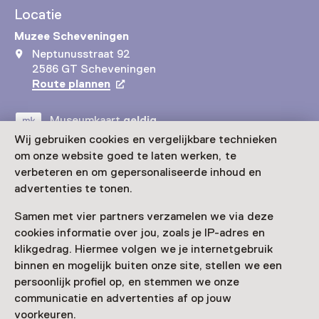
Locatie
Muzee Scheveningen
Neptunusstraat 92
2586 GT Scheveningen
Route plannen
Opent in een nieuw tabblad
Museumkaart
geldig
Wij gebruiken cookies en vergelijkbare technieken
om onze website goed te laten werken, te
Bezoek museumpagina
verbeteren en om gepersonaliseerde inhoud en
advertenties te tonen.
Samen met vier partners verzamelen we via deze
cookies informatie over jou, zoals je IP-adres en
Nog meer ontdekken
klikgedrag. Hiermee volgen we je internetgebruik
binnen en mogelijk buiten onze site, stellen we een
persoonlijk profiel op, en stemmen we onze
communicatie en advertenties af op jouw
voorkeuren.