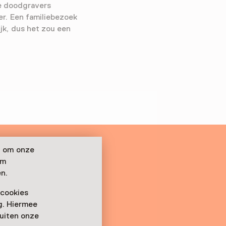
e doodgravers
er. Een familiebezoek
jk, dus het zou een
n om onze
om
n.
 cookies
ag. Hiermee
buiten onze