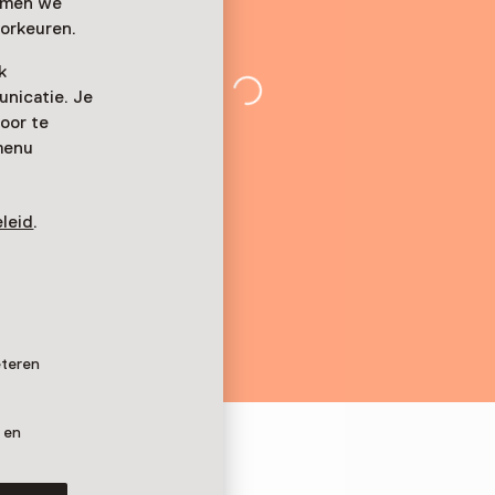
emmen we
orkeuren.
k
nicatie. Je
oor te
menu
leid
.
eteren
 en