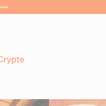
rlands
Vind een museum
Collecties
Museumkaart
Crypte