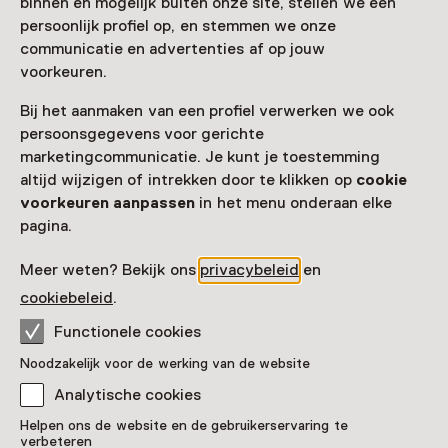
Toegang
binnen en mogelijk buiten onze site, stellen we een
persoonlijk profiel op, en stemmen we onze
communicatie en advertenties af op jouw
Museumkaart
geldig
voorkeuren.
Nog geen Museumkaart?
Bij het aanmaken van een profiel verwerken we ook
persoonsgegevens voor gerichte
Museumkaart of ticket kopen
marketingcommunicatie. Je kunt je toestemming
altijd wijzigen of intrekken door te klikken op
cookie
voorkeuren aanpassen
in het menu onderaan elke
Faciliteiten
pagina.
Museumwinkel
Rolstoeltoegankelijk
Drinken
Meer weten? Bekijk ons
privacybeleid
en
Meer informatie op de museumsite
Opent in een nieuw tab
cookiebeleid
.
Functionele cookies
Noodzakelijk voor de werking van de website
Analytische cookies
Nog meer ontdekken
Helpen ons de website en de gebruikerservaring te
verbeteren