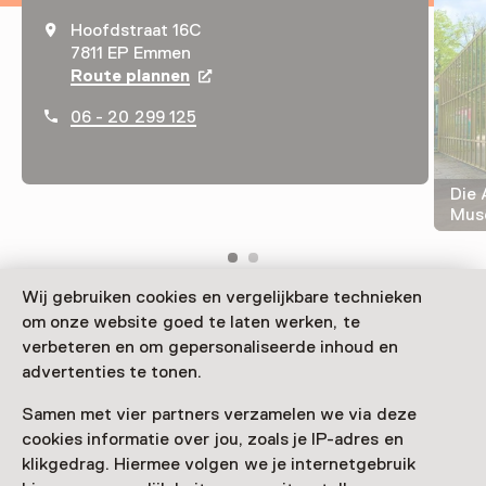
Hoofdstraat 16C
7811 EP Emmen
Route plannen
Opent in een nieuw tabblad
06 - 20 299 125
Die
Mus
Wij gebruiken cookies en vergelijkbare technieken
om onze website goed te laten werken, te
Das Museum of Contemporary Tibetan Art befindet
verbeteren en om gepersonaliseerde inhoud en
sich im grünen Rensenpark in Emmen. Ein Museum, das
advertenties te tonen.
traditionelle tibetische Handwerkskunst mit
zeitgenössischer Kunst kombiniert.
Samen met vier partners verzamelen we via deze
cookies informatie over jou, zoals je IP-adres en
klikgedrag. Hiermee volgen we je internetgebruik