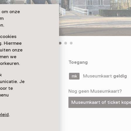
n om onze
om
n.
Museum Kasteel Wijchen
 cookies
ag. Hiermee
buiten onze
emmen we
 aus der
Toegang
orkeuren.
. Im
k
iche
Museumkaart
geldig
nicatie. Je
oor te
Nog geen Museumkaart?
menu
Museumkaart of ticket kop
leid
.