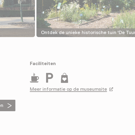
Ontdek de unieke historische tuin 'De Tuu
Faciliteiten
Drinken
Parkeergelegenheid voor auto's
Museumwinkel
Meer informatie op de museumsite
Opent in ee
en