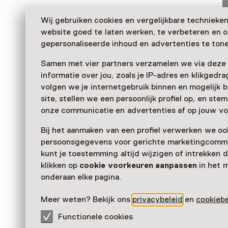
Wij gebruiken cookies en vergelijkbare technieke
website goed te laten werken, te verbeteren en 
gepersonaliseerde inhoud en advertenties te tone
Samen met vier partners verzamelen we via deze
informatie over jou, zoals je IP-adres en klikgedr
volgen we je internetgebruik binnen en mogelijk 
site, stellen we een persoonlijk profiel op, en st
Das Museum Schloss Wijchen zeigt Museumsschätze
onze communicatie en advertenties af op jouw vo
Geschichte von der Steinzeit bis nach der Römerzeit
Bij het aanmaken van een profiel verwerken we oo
Museumsgarten De Tuun gibt es alte landwirtschaftl
persoonsgegevens voor gerichte marketingcommu
Kulturpflanzen zu sehen, spüren und riechen.
kunt je toestemming altijd wijzigen of intrekken d
Verder lezen
klikken op
cookie voorkeuren aanpassen
in het 
onderaan elke pagina.
Meer weten? Bekijk ons
privacybeleid
en
cookiebe
Functionele cookies