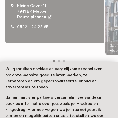
Kleine Oever 11
7941 BK Meppel
Route plannen
Opent in een nieuw tabblad
0522 - 24 25 65
Das 
Mep
Wij gebruiken cookies en vergelijkbare technieken
om onze website goed te laten werken, te
Blei, Tinte und ratternde Druckmaschinen. Die
verbeteren en om gepersonaliseerde inhoud en
Maschinen im Drukkerijmuseum Meppel sind täglich in
advertenties te tonen.
Bewegung, denn das Museum ist ein laufender Betrieb.
Kinder können sich in der Kinderdruckerei selbst an die
Samen met vier partners verzamelen we via deze
Arbeit machen.
cookies informatie over jou, zoals je IP-adres en
klikgedrag. Hiermee volgen we je internetgebruik
Verder lezen
binnen en mogelijk buiten onze site, stellen we een