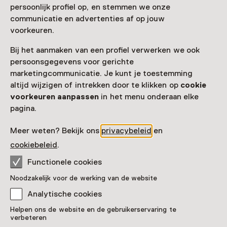
persoonlijk profiel op, en stemmen we onze
communicatie en advertenties af op jouw
Toegang
voorkeuren.
Museumkaart
geldig
Bij het aanmaken van een profiel verwerken we ook
persoonsgegevens voor gerichte
Nog geen Museumkaart?
marketingcommunicatie. Je kunt je toestemming
altijd wijzigen of intrekken door te klikken op
cookie
Museumkaart of ticket kopen
voorkeuren aanpassen
in het menu onderaan elke
pagina.
Faciliteiten
Meer weten? Bekijk ons
privacybeleid
en
cookiebeleid
.
Museumwinkel
Rolstoeltoegankelijk
Drinken
Parkeergelegenheid voor auto's
Functionele cookies
Meer informatie op de museumsite
Opent in een nieuw tab
Noodzakelijk voor de werking van de website
Analytische cookies
Helpen ons de website en de gebruikerservaring te
verbeteren