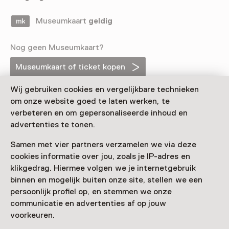
Museumkaart
geldig
Nog geen Museumkaart?
Museumkaart of ticket kopen
Wij gebruiken cookies en vergelijkbare technieken
om onze website goed te laten werken, te
Faciliteiten
verbeteren en om gepersonaliseerde inhoud en
advertenties te tonen.
Meer informatie op de museumsite
Opent in een nieuw tab
Samen met vier partners verzamelen we via deze
cookies informatie over jou, zoals je IP-adres en
klikgedrag. Hiermee volgen we je internetgebruik
binnen en mogelijk buiten onze site, stellen we een
Zien & doen in Museum
persoonlijk profiel op, en stemmen we onze
communicatie en advertenties af op jouw
EICAS
voorkeuren.