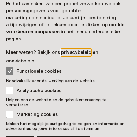
Bij het aanmaken van een profiel verwerken we ook
persoonsgegevens voor gerichte
marketingcommunicatie. Je kunt je toestemming
altijd wijzigen of intrekken door te klikken op
cookie
voorkeuren aanpassen
in het menu onderaan elke
pagina.
Meer weten? Bekijk ons
privacybeleid
en
cookiebeleid
.
Functionele cookies
Tentoonstelling
Noodzakelijk voor de werking van de website
Jan Henderikse – ¡SUPER!
Analytische cookies
T/m 13 september van 10:00 tot 17:00
Helpen ons de website en de gebruikerservaring te
verbeteren
Marketing cookies
Maken het mogelijk je surfgedrag te volgen en informatie en
advertenties op jouw interesses af te stemmen