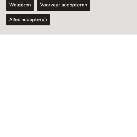
Weigeren
Voorkeur accepteren
Alles accepteren
Tentoonstelling
Studio TAMTAM – The secret life
of objects
T/m 13 september van 10:00 tot 17:00
Nog meer ontdekken