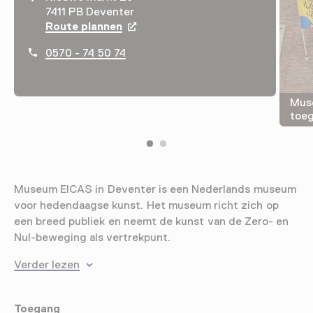
7411 PB Deventer
Route plannen
Opent in een nieuw tabblad
0570 - 74 50 74
Muse
toeg
Museum EICAS in Deventer is een Nederlands museum
voor hedendaagse kunst. Het museum richt zich op
een breed publiek en neemt de kunst van de Zero- en
Nul-beweging als vertrekpunt.
Verder lezen
Toegang