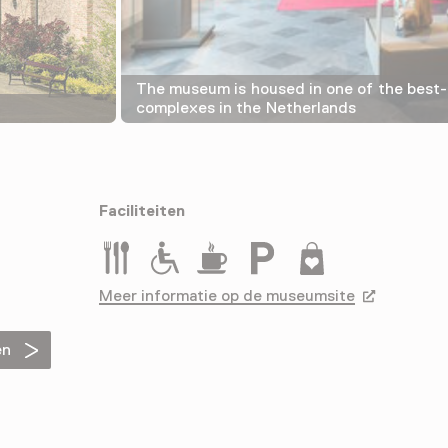
The museum is housed in one of the best
complexes in the Netherlands
Faciliteiten
Restaurant
Rolstoeltoegankelijk
Drinken
Parkeergelegenheid voor a
Museumwinkel
Meer informatie op de museumsite
Opent in ee
en