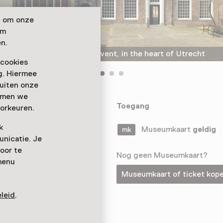
n om onze
om
n.
Museum het Catharijneconvent, in the heart of Utrecht
 cookies
ag. Hiermee
buiten onze
emmen we
em
Toegang
orkeuren.
ammlung
k
hristentums in
Museumkaart
geldig
nicatie. Je
oor te
Nog geen Museumkaart?
menu
Museumkaart of ticket kop
leid
.