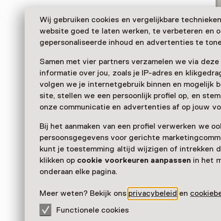
Wij gebruiken cookies en vergelijkbare technieke
website goed te laten werken, te verbeteren en 
gepersonaliseerde inhoud en advertenties te tone
Samen met vier partners verzamelen we via deze
informatie over jou, zoals je IP-adres en klikgedr
volgen we je internetgebruik binnen en mogelijk 
site, stellen we een persoonlijk profiel op, en st
Das Museum Catharijneconvent befindet sich in ein
onze communicatie en advertenties af op jouw vo
mittelalterlichen Kloster mitten in Utrecht. Seine S
Bij het aanmaken van een profiel verwerken we oo
dokumentiert die Kunst- und Kulturgeschichte des C
persoonsgegevens voor gerichte marketingcommu
den Niederlanden.
kunt je toestemming altijd wijzigen of intrekken d
Verder lezen
klikken op
cookie voorkeuren aanpassen
in het 
onderaan elke pagina.
Meer weten? Bekijk ons
privacybeleid
en
cookiebe
Functionele cookies