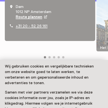
Dam
1012 NP Amsterdam
Route plannen
Opent in een nieuw tabblad
+31 20 - 52 26 161
Het 
Wij gebruiken cookies en vergelijkbare technieken
om onze website goed te laten werken, te
Mitten in der Hauptstadt der Niederlande befindet sich
verbeteren en om gepersonaliseerde inhoud en
der Königliche Palast von Amsterdam, der offizielle
advertenties te tonen.
Empfangspalast von König Willem-Alexander. In den
imposanten Sälen und Salons kann man selbst in die
Samen met vier partners verzamelen we via deze
Fußstapfen königlicher Gäste treten.
cookies informatie over jou, zoals je IP-adres en
klikgedrag. Hiermee volgen we je internetgebruik
Verder lezen