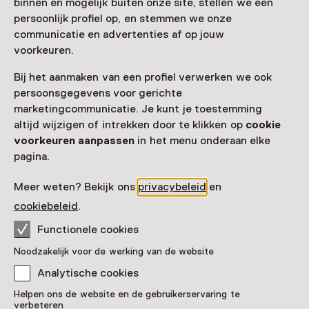
binnen en mogelijk buiten onze site, stellen we een
persoonlijk profiel op, en stemmen we onze
Toegang
communicatie en advertenties af op jouw
voorkeuren.
Museumkaart
geldig
Bij het aanmaken van een profiel verwerken we ook
persoonsgegevens voor gerichte
Nog geen Museumkaart?
marketingcommunicatie. Je kunt je toestemming
altijd wijzigen of intrekken door te klikken op
cookie
Museumkaart of ticket kopen
voorkeuren aanpassen
in het menu onderaan elke
pagina.
Faciliteiten
Meer weten? Bekijk ons
privacybeleid
en
Museumwinkel
Rolstoeltoegankelijk
cookiebeleid
.
Functionele cookies
Meer informatie op de museumsite
Opent in een nieuw tab
Noodzakelijk voor de werking van de website
Analytische cookies
Helpen ons de website en de gebruikerservaring te
verbeteren