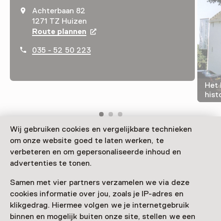
Achterbaan 82
1271 TZ Huizen
Route plannen
Opent in een nieuw tabblad
035 - 52 50 223
Het 
hist
Wij gebruiken cookies en vergelijkbare technieken
om onze website goed te laten werken, te
Lokalgeschichte und zeitgenössische Kunst, das sind
verbeteren en om gepersonaliseerde inhoud en
die zentralen Themen im Huizer Museum. Es erzählt
advertenties te tonen.
über die Geschichte der Fischerei in Huizen, das früher
ein Dorf an der Zuiderzee war, und darüber, wie die
Samen met vier partners verzamelen we via deze
Industrie von Fisch auf Käse umstieg.
cookies informatie over jou, zoals je IP-adres en
klikgedrag. Hiermee volgen we je internetgebruik
Verder lezen
binnen en mogelijk buiten onze site, stellen we een