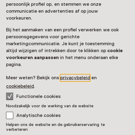
persoonlijk profiel op, en stemmen we onze
communicatie en advertenties af op jouw
Toegang
voorkeuren.
Museumkaart
geldig
Bij het aanmaken van een profiel verwerken we ook
persoonsgegevens voor gerichte
Nog geen Museumkaart?
marketingcommunicatie. Je kunt je toestemming
altijd wijzigen of intrekken door te klikken op
cookie
Museumkaart of ticket kopen
voorkeuren aanpassen
in het menu onderaan elke
pagina.
Faciliteiten
Meer weten? Bekijk ons
privacybeleid
en
cookiebeleid
.
Rolstoeltoegankelijk
Drinken
Parkeergelegenheid voor auto's
Museumwinkel
Functionele cookies
Meer informatie op de museumsite
Opent in een nieuw tab
Noodzakelijk voor de werking van de website
Analytische cookies
Helpen ons de website en de gebruikerservaring te
verbeteren