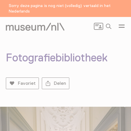
Sorry deze pagina is nog niet (volledig) vertaald in het
Nederlands
Zoeken
Fotografiebibliotheek
Favoriet
Delen