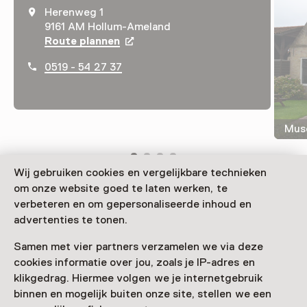
Herenweg 1
9161 AM Hollum-Ameland
Route plannen
Opent in een nieuw tabblad
0519 - 54 27 37
Mus
Wij gebruiken cookies en vergelijkbare technieken
om onze website goed te laten werken, te
Wer wissen möchte, was die Ameländer so
verbeteren en om gepersonaliseerde inhoud en
ameländisch macht, sollte sich im Cultuurhistorisch
advertenties te tonen.
Museum Sorgdrager mit der Kulturgeschichte der
Samen met vier partners verzamelen we via deze
Insel vertraut machen.
cookies informatie over jou, zoals je IP-adres en
Verder lezen
klikgedrag. Hiermee volgen we je internetgebruik
binnen en mogelijk buiten onze site, stellen we een