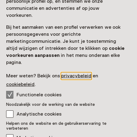
persoonlijk profiel op, en stemmen we onze
Toegang
communicatie en advertenties af op jouw
voorkeuren.
Museumkaart
geldig
Bij het aanmaken van een profiel verwerken we ook
persoonsgegevens voor gerichte
Nog geen Museumkaart?
marketingcommunicatie. Je kunt je toestemming
Museumkaart of ticket kopen
altijd wijzigen of intrekken door te klikken op
cookie
voorkeuren aanpassen
in het menu onderaan elke
pagina.
Faciliteiten
Meer weten? Bekijk ons
privacybeleid
en
Parkeergelegenheid voor auto's
Museumwinkel
cookiebeleid
.
Meer informatie op de museumsite
Opent in een nieuw tab
Functionele cookies
Noodzakelijk voor de werking van de website
Analytische cookies
Helpen ons de website en de gebruikerservaring te
verbeteren
Nog meer ontdekken