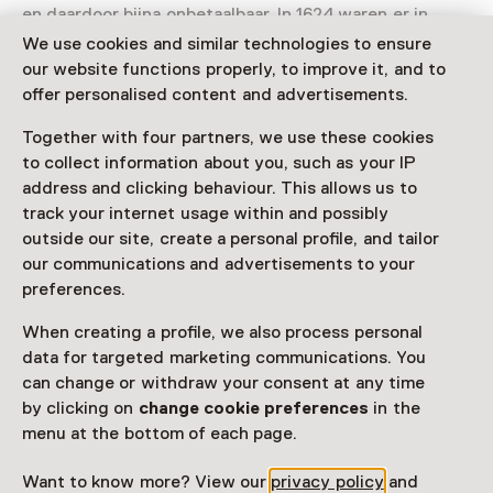
en daardoor bijna onbetaalbaar. In 1624 waren er in
Nederland maar 12 exemplaren, naar verluid allemaal in
We use cookies and similar technologies to ensure
bezit van één gefortuneerde Amsterdammer, die zijn
our website functions properly, to improve it, and to
naam angstvallig geheim hield uit angst voor diefstal
offer personalised content and advertisements.
van zijn tulpen.
Together with four partners, we use these cookies
Heel veel waard
to collect information about you, such as your IP
Op het hoogtepunt van de tulpenmanie betaalde men
address and clicking behaviour. This allows us to
6.000 gulden voor een
Semper Augustus.
Voor die prijs
track your internet usage within and possibly
kon je 2 karrenvrachten tarwe, 4 karrenvrachten rogge,
outside our site, create a personal profile, and tailor
4 vette ossen, 8 vette varkens, 12 vette schapen, 2
our communications and advertisements to your
vaten wijn, 4 vaten bier, 2 tonnen boter, 1000 pond
preferences.
kaas, een bed, een zilveren kelk, een aantal
When creating a profile, we also process personal
kledingstukken kopen plus een schip om dat allemaal te
data for targeted marketing communications. You
vervoeren. Meer weten over de tulpenmanie? Kijk
de
can change or withdraw your consent at any time
vlog
of luister
de podcast
.
by clicking on
change cookie preferences
in the
menu at the bottom of each page.
Want to know more? View our
privacy policy
and
Location