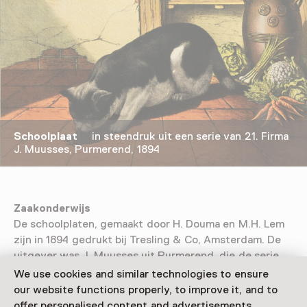
Schoolplaat
in steendruk uit een serie van 21. Firma
J. Muusses, Purmerend, 1894
Zaakonderwijs
De schoolplaten, gemaakt door H. Douma en M.H. Lem
zijn in 1894 gedrukt bij Tresling & Co, Amsterdam. De
uitgever was J. Muusses uit Purmerend, die de serie
op de markt bracht onder de titel
Het zaakonderwijs in
We use cookies and similar technologies to ensure
de eerste twee leerjaren. (Aanschouwingsonderwijs)
’. Jan
our website functions properly, to improve it, and to
Muusses (?1847, Beemster? – 1909, Purmerend) was
offer personalised content and advertisements.