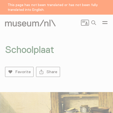
This page has not been translated or has not been fully
translated into English.
Search
Schoolplaat
Favorite
Share