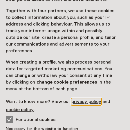
boekhandelaar in de Purmerendse Breedstraat en ook
Together with four partners, we use these cookies
korte tijd onderwijzer.
to collect information about you, such as your IP
Aanschouwingsonderwijs
address and clicking behaviour. This allows us to
Schoolplaten werden gebruikt als illustratie bij de
track your internet usage within and possibly
verhalen die de schoolmeester vertelde. Het
outside our site, create a personal profile, and tailor
aanschouwingsonderwijs werd als leermethode
our communications and advertisements to your
ontwikkeld in de 19e eeuw. Lagereschoolkinderen
preferences.
raakten door zien, horen, ruiken, tasten of voelen
When creating a profile, we also process personal
vertrouwd met de dingen om hen heen. Ze maakten de
data for targeted marketing communications. You
platen naar tekeningen, schilderijen of aquarellen en
can change or withdraw your consent at any time
plakten ze op linnen of karton.
by clicking on
change cookie preferences
in the
menu at the bottom of each page.
Location
Want to know more? View our
privacy policy
and
cookie policy
.
Purmerends Museum
Kaasmarkt 20
Functional cookies
1441 BG Purmerend
Necessary for the website to function