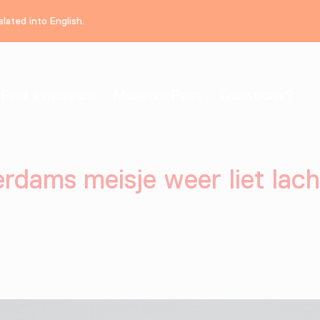
lated into English.
Find a museum
Museum Pass
Questions?
rdams meisje weer liet lac