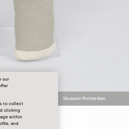
e our
ffer
anadees vilten soldaatje Museum Rotterdam
 to collect
d clicking
sage within
ofile, and