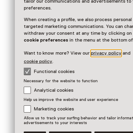
In het stadion waar Rotterdammers met hart e
tailor our communications and advertisements to
voetbalhelden steunen, speelt dit popje in 1945
preferences.
Het vilten Canadese soldaatje wordt de lievel
When creating a profile, we also process personal
Rotterdams meisje. Na een leven vol oorlog en 
targeted marketing communications. You can cha
weer een zorgeloos kind zijn.
withdraw your consent at any time by clicking o
Bevrijd
cookie preferences
in the menu at the bottom of
Na het bombardement, vijf jaar bezetting en ee
Want to know more? View our
privacy policy
and
hongerwinter wordt Rotterdam in mei 1945 eind
Spontane straatfeesten maken plaats voor gro
cookie policy
.
30.000 kinderen ontvangen bij een feest in de K
Functional cookies
eenvoudig speelgoed. Een Rotterdams meisje kr
Necessary for the website to function
Popjes
Analytical cookies
Het meisje koestert het vriendelijke soldaatje 
Uiteindelijk schenkt ze het aan het museum.
Help us improve the website and user experience
Canadese vrijwilligers popjes voor kinderen in
Marketing cookies
weet is ons popje ruim 70 jaar geleden gemaa
Allow us to track your surfing behavior and tailor informa
meeleefde met de Rotterdamse oorlogskinder
advertisements to your interests