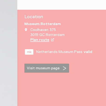
Location
Museum Rotterdam
Coolhaven 375
3015 GC Rotterdam
Plan route
Opens in a new tab
Netherlands Museum Pass
valid
Visit museum page