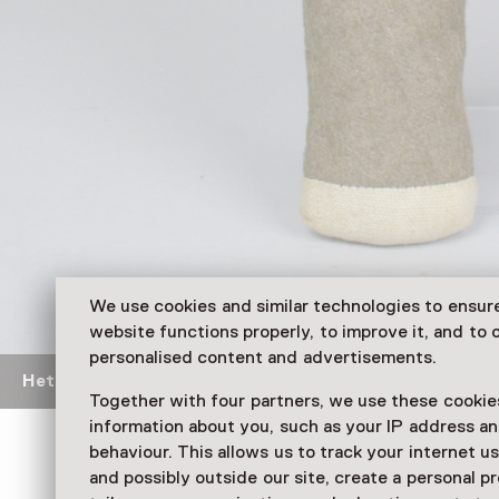
We use cookies and similar technologies to ensur
website functions properly, to improve it, and to o
personalised content and advertisements.
Het popje dat een Rotterdams meisje weer liet lachen
C
Together with four partners, we use these cookies
information about you, such as your IP address an
behaviour. This allows us to track your internet u
Heldenrol
and possibly outside our site, create a personal pr