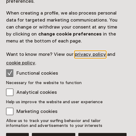
preferences.
Exhibition
Join Vincent on his terrace
When creating a profile, we also process personal
data for targeted marketing communications. You
Until 13 September from 10:00 to 17:00
can change or withdraw your consent at any time
by clicking on
change cookie preferences
in the
menu at the bottom of each page.
Want to know more? View our
privacy policy
and
cookie policy
.
Functional cookies
Necessary for the website to function
Analytical cookies
Exhibition
Help us improve the website and user experience
Isaac Israels’ Europe
Marketing cookies
Until 30 August from 10:00 to 17:00
Allow us to track your surfing behavior and tailor
information and advertisements to your interests