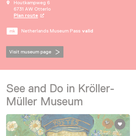
Houtkampweg 6
6731 AW Otterlo
Plan route
Opens in a new tab
Netherlands Museum Pass
valid
Visit museum page
See and Do in Kröller-
Müller Museum