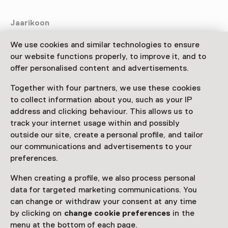
Jaarikoon
Een jaarikoon is een zeldzaamheid, alleen al vanwege
We use cookies and similar technologies to ensure
de enorme vaardigheid en tijd die het kost om de ikoon
our website functions properly, to improve it, and to
te schilderen.
offer personalised content and advertisements.
Er staan honderden figuren op, vaak meerdere heiligen
Together with four partners, we use these cookies
op één dag. In het midden van de ikoon is de
to collect information about you, such as your IP
iconografie van Pasen, de Anastasis te zien.
address and clicking behaviour. This allows us to
Daaromheen is het paneel in twaalf gelijke vlakken
track your internet usage within and possibly
verdeeld, voor iedere maand een vlak.
outside our site, create a personal profile, and tailor
De ikoon begint op 1 september, de start van het
our communications and advertisements to your
orthodox kerkelijk jaar. In de buitenrand zijn ook nog
preferences.
een grote hoeveelheid ikonen van de Moeder Gods
When creating a profile, we also process personal
afgebeeld. Dit zijn de wonderdoenende ikonen van de
data for targeted marketing communications. You
Moeder Gods, die ook elk hun eigen feestdag in het
can change or withdraw your consent at any time
kerkelijk jaar hebben.
by clicking on
change cookie preferences
in the
menu at the bottom of each page.