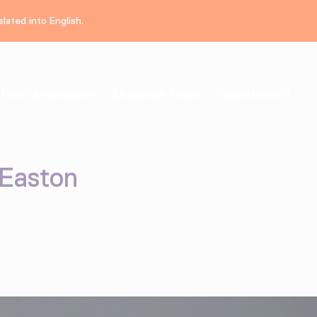
lated into English.
Find a museum
Museum Pass
Questions?
 Easton