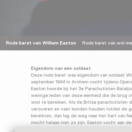
Rode baret van William Easton
Rode baret van wol met
Eigendom van een soldaat
Deze rode baret was eigendom van soldaat Wil
september 1944 in Arnhem vocht tijdens Oper
Easton hoorde bij het 3e Parachutisten Batalj
weinige leden van deze eenheid die de brug o
wist te bereiken. Als de Britse parachutisten 
veroveren en vast konden houden totdat de 
bereikten, dan lag de weg naar het hart van N
mocht helaas niet zo zijn. Easton vocht aan de
Rijnbrug moest daar meerdere zware Duitse aa