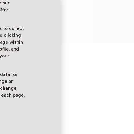
e our
n zijn beste vrienden
ffer
 werd
rlog in een
 to collect
d clicking
sage within
ofile, and
 your
 data for
nge or
n
change
 each page.