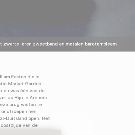
 zwarte leren zweetband en metalen baretembleem
liam Easton die in
atie Market Garden.
on en was één van de
ver de Rijn in Arnhem
deze brug wisten te
grondtroepen hen
azi-Duitsland open. Het
 oostzijde van de
nvallen afslaan.