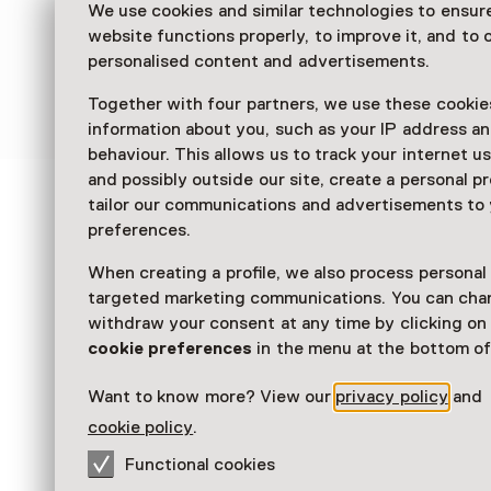
We use cookies and similar technologies to ensur
Tijdens deze gevechten verloor Easton één va
website functions properly, to improve it, and to o
en raakte hij uiteindelijk ook zelf gewond. Hij
personalised content and advertisements.
gevangengenomen en bracht de rest van de oo
krijgsgevangenkamp door.
Together with four partners, we use these cookies
information about you, such as your IP address an
behaviour. This allows us to track your internet u
and possibly outside our site, create a personal pr
tailor our communications and advertisements to
See and Do in Airborne
preferences.
Museum at Hartenstein
When creating a profile, we also process personal
targeted marketing communications. You can cha
withdraw your consent at any time by clicking o
cookie preferences
in the menu at the bottom of
Want to know more? View our
privacy policy
and
cookie policy
.
Functional cookies