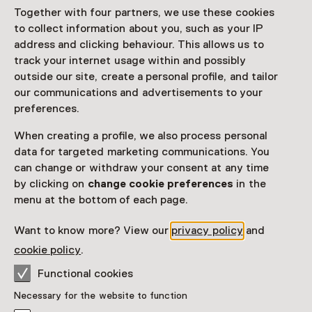
Together with four partners, we use these cookies
verplaatst, zodat de bezoekers aan Groot Badhuis niet
to collect information about you, such as your IP
werden geconfronteerd met de vissers uit Zandvoort.
address and clicking behaviour. This allows us to
Stefan de Groot
track your internet usage within and possibly
Voor de tentoonstelling 'De weg naar Zandvoort - 200
outside our site, create a personal profile, and tailor
jaar badplaats' maakte multimediakunstenaar Stefan de
our communications and advertisements to your
Groot dit schilderij. De Groot maakte eerder voor het
preferences.
Zandvoorts Museum de succesvolle tentoonstellingen
When creating a profile, we also process personal
‘We gaan naar Zandvoort! – een interactieve reis van
data for targeted marketing communications. You
verleden naar heden’ en ‘Bunkers – het verborgen
can change or withdraw your consent at any time
verleden van Zandvoort’.
by clicking on
change cookie preferences
in the
menu at the bottom of each page.
Want to know more? View our
privacy policy
and
Location
cookie policy
.
Zandvoorts Museum
Louis Davidsstraat 19
Functional cookies
2042 LS Zandvoort
Necessary for the website to function
Plan route
Opens in a new tab