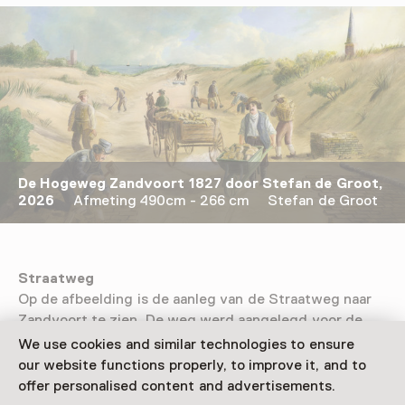
De Hogeweg Zandvoort 1827 door Stefan de Groot,
2026
Afmeting 490cm - 266 cm Stefan de Groot
Straatweg
Op de afbeelding is de aanleg van de Straatweg naar
Zandvoort te zien. De weg werd aangelegd voor de
bouw van het eerste badhuis; Groot Badhuis. De weg
We use cookies and similar technologies to ensure
werd om het dorp heen gelegd, zodat de elite niet in
our website functions properly, to improve it, and to
contact zou komen met de arme dorpelingen. Links aan
offer personalised content and advertisements.
de horizon is de vuurbaak te zien. Deze werd ook