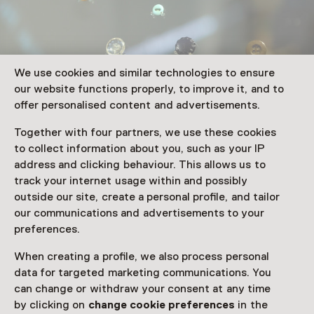
We use cookies and similar technologies to ensure
our website functions properly, to improve it, and to
offer personalised content and advertisements.
Knopen uit Sobibor
Collectie Staatsmuseum
Together with four partners, we use these cookies
Majdanek in Lublin, Polen. Foto: Mike Bink
to collect information about you, such as your IP
address and clicking behaviour. This allows us to
track your internet usage within and possibly
Knopen uit Sobibor
outside our site, create a personal profile, and tailor
Deze tien knopen werden gevonden bij archeologische
our communications and advertisements to your
opgravingen bij vernietigingskamp Sobibor, op de plek
preferences.
waar de slachtoffers zich moesten uitkleden voordat
When creating a profile, we also process personal
zij werden vermoord. Onder hoge druk en vaak luid
data for targeted marketing communications. You
geschreeuw raakten zij deze knopen voor een laatste
can change or withdraw your consent at any time
keer aan.
by clicking on
change cookie preferences
in the