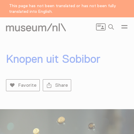
This page has not been translated or has not been fully
translated into English.
Search
Knopen uit Sobibor
Favorite
Share