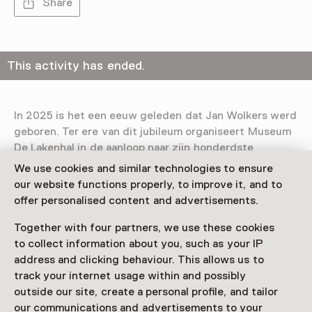
Share
This activity has ended.
In 2025 is het een eeuw geleden dat Jan Wolkers werd
geboren. Ter ere van dit jubileum organiseert Museum
De Lakenhal in de aanloop naar zijn honderdste
geboortedag de tentoonstelling
Natuurlijk Wolkers –
We use cookies and similar technologies to ensure
Een eeuw verwondering
.
our website functions properly, to improve it, and to
offer personalised content and advertisements.
Bijzondere inkijk
Deze presentatie toont een selectie van zijn door de
Together with four partners, we use these cookies
natuur geïnspireerde werken uit de eigen collectie van
to collect information about you, such as your IP
het museum. Zo krijg je een bijzondere inkijk in hoe de
address and clicking behaviour. This allows us to
natuur een blijvende invloed had op de schrijver en
track your internet usage within and possibly
kunstenaar. De tentoonstelling is te zien van 2 mei
outside our site, create a personal profile, and tailor
2025 t/m 14 september 2025 in de Papegang van
our communications and advertisements to your