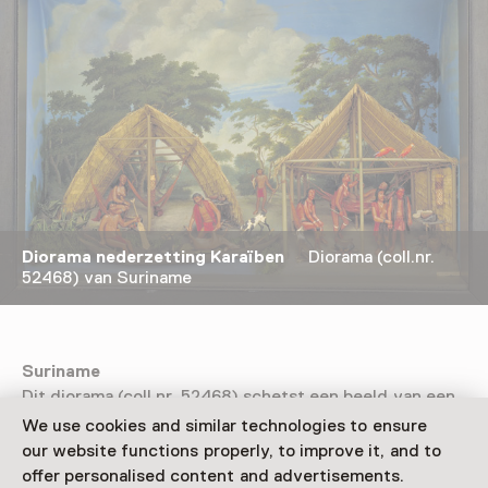
Diorama nederzetting Karaïben
Diorama (coll.nr.
52468) van Suriname
Suriname
Dit diorama (coll.nr. 52468) schetst een beeld van een
nederzetting van de Karaïben in Suriname. Het is in
We use cookies and similar technologies to ensure
1834 gemaakt door de kunstenaar Gerrit Schouten. Hij
our website functions properly, to improve it, and to
werd in 1779 in Paramaribo geboren en heeft zichzelf
offer personalised content and advertisements.