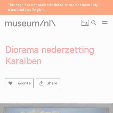
This page has not been translated or has not been fully
translated into English.
Search
Diorama nederzetting
Karaïben
Favorite
Share