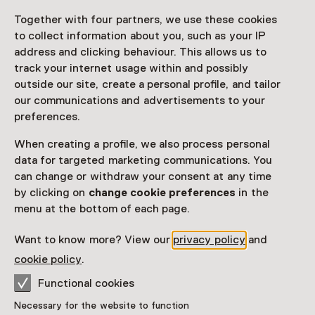
schilderen en tekenen geleerd. Hij is vooral beroemd
Together with four partners, we use these cookies
geworden om zijn botanische tekeningen en kijkkasten
to collect information about you, such as your IP
of diorama’s die hij vanaf 1810 tot zijn dood in 1839
address and clicking behaviour. This allows us to
vervaardigde.
track your internet usage within and possibly
Dagelijks leven
outside our site, create a personal profile, and tailor
Schouten ontleende de thema’s voor zijn diorama’s en
our communications and advertisements to your
kijkkasten aan het dagelijks leven in Suriname
preferences.
waardoor deze nu een bron van informatie zijn over
When creating a profile, we also process personal
Suriname in het begin van de 19e eeuw. Dit diorama is
data for targeted marketing communications. You
te zien in
One Planet Expo
van het Museon-
can change or withdraw your consent at any time
Omniversum in de vitrine Cultureel erfgoed.
by clicking on
change cookie preferences
in the
menu at the bottom of each page.
Want to know more? View our
privacy policy
and
Location
cookie policy
.
Museon-Omniversum
Stadhouderslaan 37
Functional cookies
2517 HV Den Haag
Necessary for the website to function
Plan route
Opens in a new tab