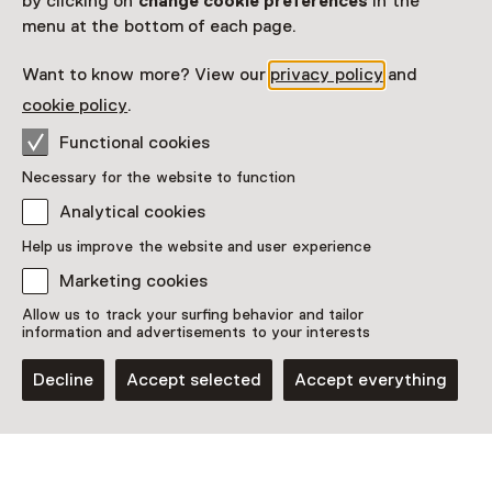
participate in this.
by clicking on
change cookie preferences
in the
menu at the bottom of each page.
View all current activities on
See and Do
Want to know more? View our
privacy policy
and
Date & time
cookie policy
.
7 December 2025 until 28 June 2026
Functional cookies
Show availability
Necessary for the website to function
Analytical cookies
Location
Help us improve the website and user experience
Kasteel Radboud
Marketing cookies
Oudevaartsgat 8
1671 HM Medemblik
Allow us to track your surfing behavior and tailor
Plan route
Opens in a new tab
information and advertisements to your interests
0227 - 54 19 60
Decline
Accept selected
Accept everything
Open today from 11:00 until 17:00
More opening hours