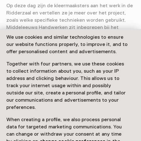
Op deze dag zijn de kleermaaksters aan het werk in de
Ridderzaal en vertellen ze je meer over het project,
zoals welke specifieke technieken worden gebruikt.
Middeleeuws Handwerken zit inbegrepen bij het
museumbezoek.
We use cookies and similar technologies to ensure
our website functions properly, to improve it, and to
Bewaren van een ambacht
offer personalised content and advertisements.
Textiel is kwetsbaar en er zijn dan ook weinig tot geen
kledingstukken bewaard gebleven. Met Middeleeuws
Together with four partners, we use these cookies
Handwerken en het eerdere project Graventapijt wil
to collect information about you, such as your IP
Kasteel Radboud de traditie en werkwijze van
address and clicking behaviour. This allows us to
middeleeuwse textielbewerking bewaren voor
track your internet usage within and possibly
volgende generaties.
outside our site, create a personal profile, and tailor
our communications and advertisements to your
preferences.
When creating a profile, we also process personal
data for targeted marketing communications. You
This activity has ended. You can no longer
can change or withdraw your consent at any time