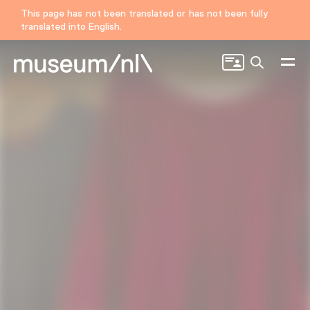
This page has not been translated or has not been fully
translated into English.
Search