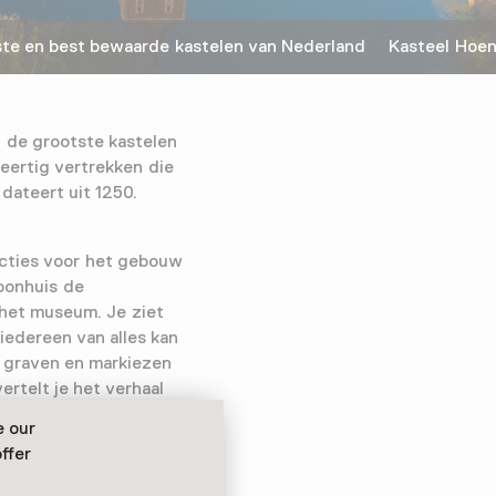
e en best bewaarde kastelen van Nederland Kasteel Hoen
n de grootste kastelen
veertig vertrekken die
 dateert uit 1250.
ncties voor het gebouw
oonhuis de
n het museum. Je ziet
edereen van alles kan
, graven en markiezen
rtelt je het verhaal
 waardevol erfgoed.
e our
uid-Limburg!
ffer