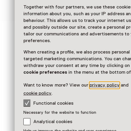
https://www.kasteelhoensbroek.nl/virtueel
Together with four partners, we use these cookies
information about you, such as your IP address an
behaviour. This allows us to track your internet u
and possibly outside our site, create a personal pr
tailor our communications and advertisements to
See and Do in Kasteel
preferences.
Hoensbroek
When creating a profile, we also process personal
targeted marketing communications. You can cha
withdraw your consent at any time by clicking o
cookie preferences
in the menu at the bottom of
Want to know more? View our
privacy policy
and
cookie policy
.
Functional cookies
Necessary for the website to function
Analytical cookies
Scavenger hunt
Discover-the-Castle Tour
Help us improve the website and user experience