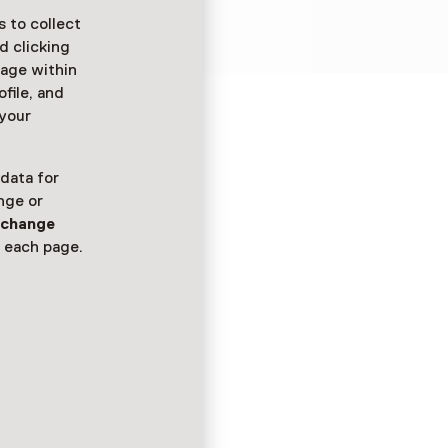
/.
 to collect
d clicking
sage within
ofile, and
 your
 data for
nge or
n
change
 each page.