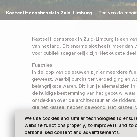
Kasteel Hoensbroek in Zuid-Limburg
Een van de mooist
Kasteel Hoensbroek in Zuid-Limburg is een va
van het land. Dit enorme slot heeft meer dan 
voor publiek toegankelijk zijn. Het oudste deel
Functies
In de loop van de eeuwen zijn er meerdere fu
geweest, waarbij burcht ter verdediging en w
belangrijkste waren. Dit kun je allemaal zien i
de huidige bestemming van het gebouw, waar i
ontdekken over de architectuur en de ridders
die het kasteel hebben bewoond. Het kasteel ve
over ons Middeleeuws verleden en is daarmee
We use cookies and similar technologies to ensur
Een pronkstuk van de stad Heerlen en regio Z
website functions properly, to improve it, and to o
personalised content and advertisements.
Bezoek het kasteel thuis vanuit je luie stoel: