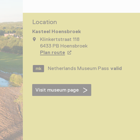
Location
Kasteel Hoensbroek
Klinkertstraat 118
6433 PB Hoensbroek
Plan route
Opens in a new tab
Netherlands Museum Pass
valid
Visit museum page