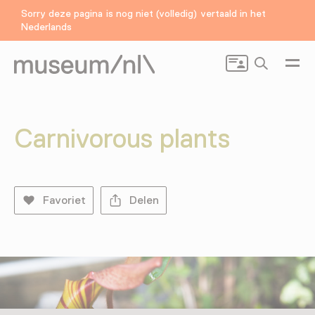
Sorry deze pagina is nog niet (volledig) vertaald in het
Nederlands
Zoeken
Carnivorous plants
Favoriet
Delen