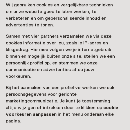
Wij gebruiken cookies en vergelijkbare technieken
om onze website goed te laten werken, te
verbeteren en om gepersonaliseerde inhoud en
advertenties te tonen.
Samen met vier partners verzamelen we via deze
Carnivorous plants
In the Tropical Glasshouses and
cookies informatie over jou, zoals je IP-adres en
in the Winter Garden, all kinds of carnivorous plants
klikgedrag. Hiermee volgen we je internetgebruik
are on display, such as this hanging pitcher plant
(Nepenthes)
binnen en mogelijk buiten onze site, stellen we een
persoonlijk profiel op, en stemmen we onze
communicatie en advertenties af op jouw
voorkeuren.
There are nearly 100 species of pitcher plants
(Nepenthes) that grow mainly in tropical Asia, but also
Bij het aanmaken van een profiel verwerken we ook
in the areas around it. They are sometimes extremely
persoonsgegevens voor gerichte
rare and endangered. With us, they only do well in the
marketingcommunicatie. Je kunt je toestemming
tropical glasshouses, where we grow about 250 plants,
altijd wijzigen of intrekken door te klikken op
cookie
all with different cups. The catch cups are treacherous
voorkeuren aanpassen
in het menu onderaan elke
traps with a slippery edge, from which an insect once
pagina.
fallen cannot get out.