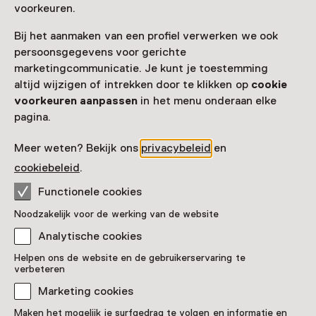
voorkeuren.
Bij het aanmaken van een profiel verwerken we ook
persoonsgegevens voor gerichte
marketingcommunicatie. Je kunt je toestemming
altijd wijzigen of intrekken door te klikken op
cookie
voorkeuren aanpassen
in het menu onderaan elke
pagina.
KidsCard: der Museumskarte
Meer weten? Bekijk ons
privacybeleid
en
für Kinder!
cookiebeleid
.
39 € pro Jahr
Functionele cookies
Alle von Kindern empfohlenen Museen besuchen
Noodzakelijk voor de werking van de website
Gemeinsam die coolsten Aktivitäten im Museen
Analytische cookies
erleben
Helpen ons de website en de gebruikerservaring te
Entweder bei Kurzbesuchen oder an einem
verbeteren
ganzen Tag!
Marketing cookies
Gültig für Kinder bis 12 Jahre
Maken het mogelijk je surfgedrag te volgen en informatie en