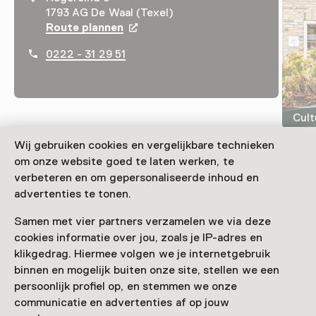
1793 AG De Waal (Texel)
Route plannen
Opent in een nieuw tabblad
0222 - 31 29 51
Cult
Wij gebruiken cookies en vergelijkbare technieken
om onze website goed te laten werken, te
verbeteren en om gepersonaliseerde inhoud en
Trotz Lockerung der Coronamaßnahmen wurde
advertenties te tonen.
beschlossen, das Museum noch nicht wieder zu öffnen.
Samen met vier partners verzamelen we via deze
Verder lezen
cookies informatie over jou, zoals je IP-adres en
klikgedrag. Hiermee volgen we je internetgebruik
binnen en mogelijk buiten onze site, stellen we een
Toegang
persoonlijk profiel op, en stemmen we onze
communicatie en advertenties af op jouw
Museumkaart
geldig