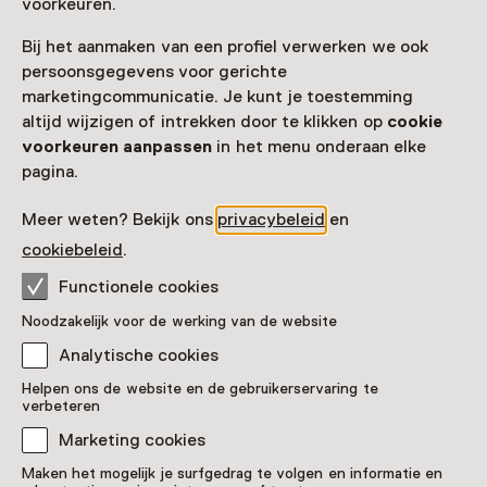
voorkeuren.
Bij het aanmaken van een profiel verwerken we ook
Nog geen Museumkaart?
persoonsgegevens voor gerichte
Museumkaart of ticket kopen
marketingcommunicatie. Je kunt je toestemming
altijd wijzigen of intrekken door te klikken op
cookie
voorkeuren aanpassen
in het menu onderaan elke
Faciliteiten
pagina.
Rolstoeltoegankelijk
Drinken
Parkeergelegenheid voor auto's
Museumwinkel
Meer weten? Bekijk ons
privacybeleid
en
cookiebeleid
.
Meer informatie op de museumsite
Opent in een nieuw tab
Functionele cookies
Noodzakelijk voor de werking van de website
Analytische cookies
Helpen ons de website en de gebruikerservaring te
Nog meer ontdekken
verbeteren
Marketing cookies
Maken het mogelijk je surfgedrag te volgen en informatie en