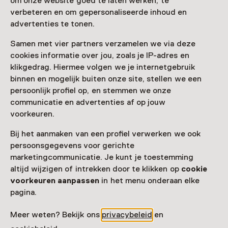
om onze website goed te laten werken, te
Bezoek museumpagina
verbeteren en om gepersonaliseerde inhoud en
advertenties te tonen.
Samen met vier partners verzamelen we via deze
cookies informatie over jou, zoals je IP-adres en
Nog meer ontdekken
klikgedrag. Hiermee volgen we je internetgebruik
binnen en mogelijk buiten onze site, stellen we een
persoonlijk profiel op, en stemmen we onze
communicatie en advertenties af op jouw
voorkeuren.
Bij het aanmaken van een profiel verwerken we ook
persoonsgegevens voor gerichte
marketingcommunicatie. Je kunt je toestemming
altijd wijzigen of intrekken door te klikken op
cookie
voorkeuren aanpassen
in het menu onderaan elke
pagina.
Meer weten? Bekijk ons
privacybeleid
en