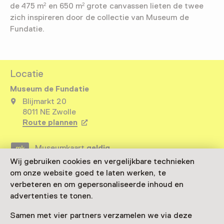
de 475 m² en 650 m² grote canvassen lieten de twee
zich inspireren door de collectie van Museum de
Fundatie.
Locatie
Museum de Fundatie
Blijmarkt 20
8011 NE Zwolle
Route plannen
Opent in een nieuw tabblad
Museumkaart
geldig
Wij gebruiken cookies en vergelijkbare technieken
om onze website goed te laten werken, te
Bezoek museumpagina
verbeteren en om gepersonaliseerde inhoud en
advertenties te tonen.
Samen met vier partners verzamelen we via deze