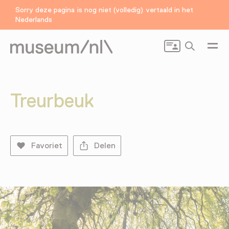
Sorry deze pagina is nog niet (volledig) vertaald in het
Nederlands
Zoeken
Treurbeuk
Favoriet
Delen