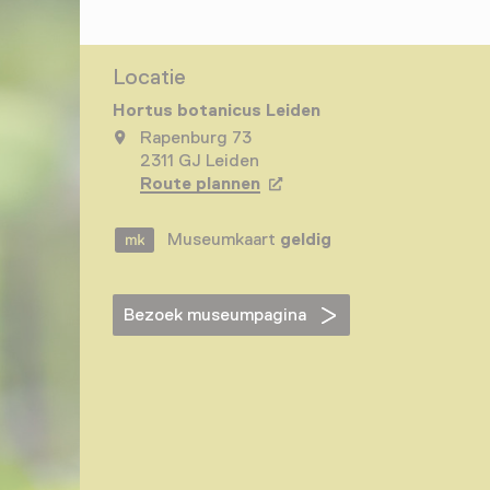
Locatie
Hortus botanicus Leiden
Rapenburg 73
2311 GJ Leiden
Route plannen
Opent in een nieuw tabbla
Museumkaart
geldig
Bezoek museumpagina