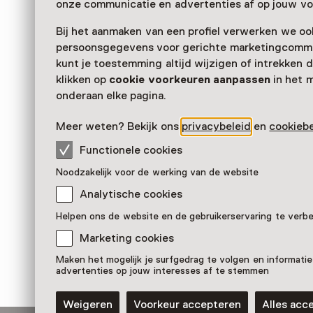
onze communicatie en advertenties af op jouw vo
Bij het aanmaken van een profiel verwerken we oo
persoonsgegevens voor gerichte marketingcommu
kunt je toestemming altijd wijzigen of intrekken d
klikken op
cookie voorkeuren aanpassen
in het 
onderaan elke pagina.
Meer weten? Bekijk ons
privacybeleid
en
cookiebe
Functionele cookies
De potvis van Ameland
Noodzakelijk voor de werking van de website
Pronkstuk
Analytische cookies
Natuurmuseum Fryslân, Leeuwarden
Helpen ons de website en de gebruikerservaring te verb
Marketing cookies
Maken het mogelijk je surfgedrag te volgen en informatie
advertenties op jouw interesses af te stemmen
Weigeren
Voorkeur accepteren
Alles acc
Blijf ontdekken