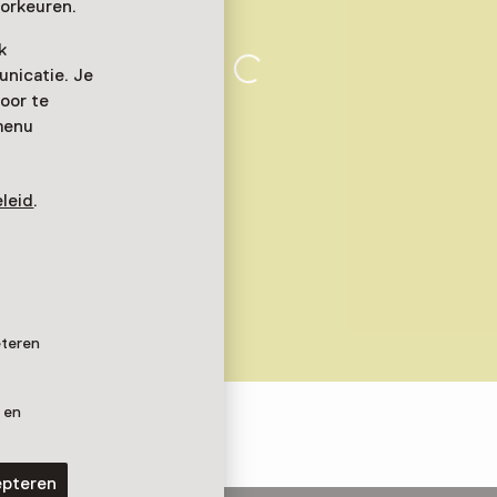
orkeuren.
k
nicatie. Je
oor te
menu
leid
.
eteren
 en
epteren