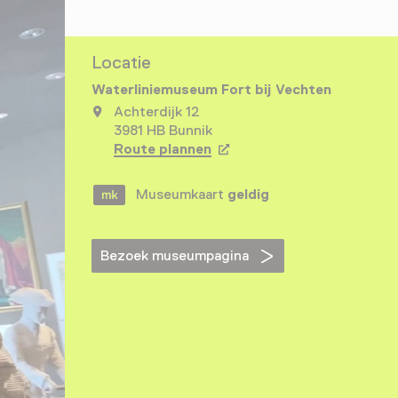
Locatie
Waterliniemuseum Fort bij Vechten
Achterdijk 12
3981 HB Bunnik
Route plannen
Opent in een nieuw tabbla
Museumkaart
geldig
Bezoek museumpagina