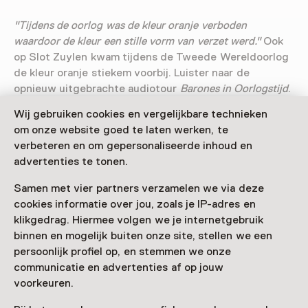
"Tijdens de oorlog was de kleur oranje verboden
waardoor de kleur een stille vorm van verzet werd."
Ook
op Slot Zuylen kwam tijdens de Tweede Wereldoorlog
de kleur oranje stiekem voorbij. Luister naar de
opnieuw uitgebrachte audiotour
Barones in Oorlogstijd
.
Wij gebruiken cookies en vergelijkbare technieken
Dompel je onder in het leven van de bewoners uit deze
om onze website goed te laten werken, te
tijd en leer meer over de belangrijke rol van het kasteel
verbeteren en om gepersonaliseerde inhoud en
in de oorlog. Ontdek hoe het leven was als adellijke
advertenties te tonen.
'kasteelvrouwe' in de oorlogstijd.
Samen met vier partners verzamelen we via deze
cookies informatie over jou, zoals je IP-adres en
klikgedrag. Hiermee volgen we je internetgebruik
Bezoekersinformatie
binnen en mogelijk buiten onze site, stellen we een
persoonlijk profiel op, en stemmen we onze
Toegang
communicatie en advertenties af op jouw
gratis
voorkeuren.