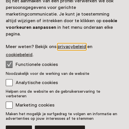
Bezoek de online audiotour
Bij het aanmaken van een profiel verwerken we ook
persoonsgegevens voor gerichte
marketingcommunicatie. Je kunt je toestemming
Datum
altijd wijzigen of intrekken door te klikken op
cookie
voorkeuren aanpassen
in het menu onderaan elke
Toon beschikbaarheid
pagina.
Locatie
Meer weten? Bekijk ons
privacybeleid
en
Online
cookiebeleid
.
Functionele cookies
Organisator
Noodzakelijk voor de werking van de website
Slot Zuylen
Tournooiveld 1
Analytische cookies
3611 AS Oud-Zuilen
Helpen ons de website en de gebruikerservaring te
Route plannen
Opent in een nieuw tabblad
verbeteren
030 - 24 40 255
Marketing cookies
Vandaag open van 11:00 tot 17:00 uur
Maken het mogelijk je surfgedrag te volgen en informatie en
advertenties op jouw interesses af te stemmen
Meer openingstijden