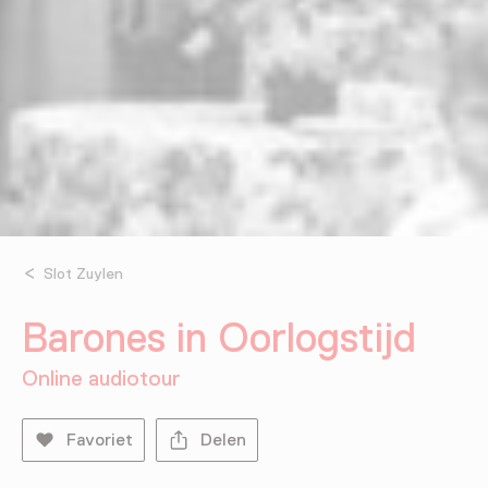
Slot Zuylen
Barones in Oorlogstijd
Online audiotour
Favoriet
Delen