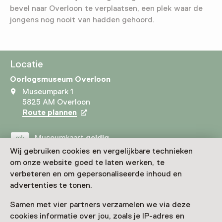
bevel naar Overloon te verplaatsen, een plek waar de
jongens nog nooit van hadden gehoord.
Locatie
Oorlogsmuseum Overloon
Museumpark 1
5825 AM Overloon
Route plannen
Opent in een nieuw tabblad
Museumkaart
geldig
Wij gebruiken cookies en vergelijkbare technieken
om onze website goed te laten werken, te
Bezoek museumpagina
verbeteren en om gepersonaliseerde inhoud en
advertenties te tonen.
Samen met vier partners verzamelen we via deze
cookies informatie over jou, zoals je IP-adres en