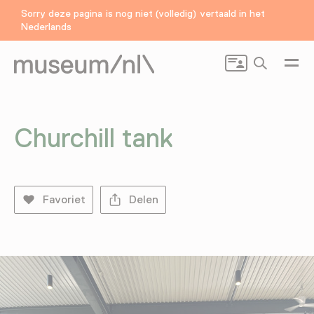
Sorry deze pagina is nog niet (volledig) vertaald in het
Nederlands
Zoeken
Churchill tank
Favoriet
Delen