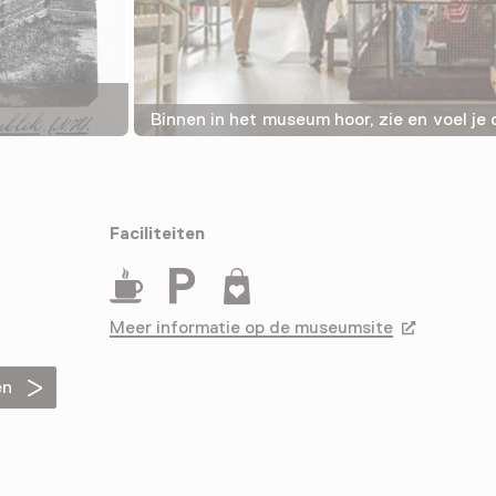
Binnen in het museum hoor, zie en voel j
Faciliteiten
Drinken
Parkeergelegenheid voor auto's
Museumwinkel
Meer informatie op de museumsite
Opent in ee
en