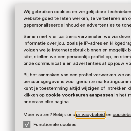
Wij gebruiken cookies en vergelijkbare technieke
website goed te laten werken, te verbeteren en 
gepersonaliseerde inhoud en advertenties te tone
Samen met vier partners verzamelen we via deze
informatie over jou, zoals je IP-adres en klikgedr
volgen we je internetgebruik binnen en mogelijk 
site, stellen we een persoonlijk profiel op, en st
Was kann man mit Wasser und Feuer bewirken? Im Ni
onze communicatie en advertenties af op jouw vo
Dampfmaschinenmuseum entdeckt man, wie die Erfi
Bij het aanmaken van een profiel verwerken we oo
James Watt funktioniert. An Dampftagen wird der K
persoonsgegevens voor gerichte marketingcommu
und kann man zischende Maschinen hören, sehen und
kunt je toestemming altijd wijzigen of intrekken d
Verder lezen
klikken op
cookie voorkeuren aanpassen
in het 
onderaan elke pagina.
Meer weten? Bekijk ons
privacybeleid
en
cookiebe
Functionele cookies