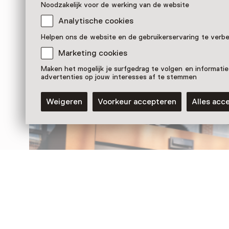
Noodzakelijk voor de werking van de website
Analytische cookies
Nog meer ontdekken
Helpen ons de website en de gebruikerservaring te verb
Marketing cookies
Maken het mogelijk je surfgedrag te volgen en informatie
advertenties op jouw interesses af te stemmen
Weigeren
Voorkeur accepteren
Alles acc