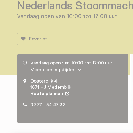
Nederlands Stoommac
Vandaag open van 10:00 tot 17:00 uur
Favoriet
Openingstijden, adres & telefoonnummer
Vandaag open van 10:00 tot 17:00 uur
Meer openingstijden
Oosterdijk 4
1671 HJ Medemblik
Route plannen
Opent in een nieuw tabblad
0227 - 54 47 32