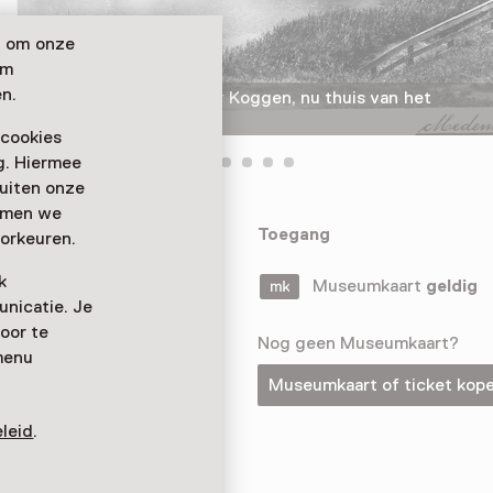
n om onze
om
n.
Stoomgemaal Vier Noorder Koggen, nu thuis van het
Stoommachinemuseum
 cookies
ag. Hiermee
buiten onze
emmen we
ederländischen
Toegang
orkeuren.
ndung von
k
essel angefeuert
Museumkaart
geldig
nicatie. Je
 spüren.
oor te
Nog geen Museumkaart?
menu
Museumkaart of ticket kop
leid
.